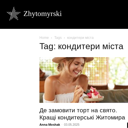
Zhytomyrski
Home
Tags
кондитери міста
Tag: кондитери міста
Де замовити торт на свято.
Кращі кондитерські Житомира
Anna Moshak
-
03.05.2025