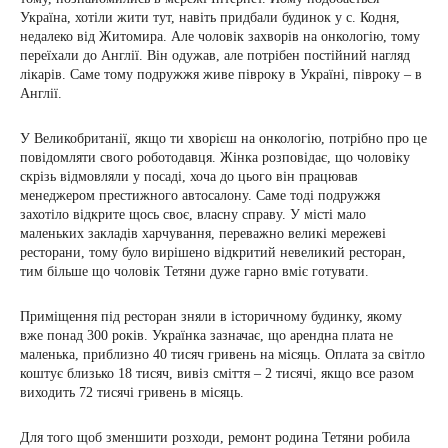
Україна, хотіли жити тут, навіть придбали будинок у с. Кодня,
недалеко від Житомира. Але чоловік захворів на онкологію, тому
переїхали до Англії. Він одужав, але потрібен постійний нагляд
лікарів. Саме тому подружжя живе півроку в Україні, півроку – в
Англії.
У Великобританії, якщо ти хворієш на онкологію, потрібно про це
повідомляти свого роботодавця. Жінка розповідає, що чоловіку
скрізь відмовляли у посаді, хоча до цього він працював
менеджером престижного автосалону. Саме тоді подружжя
захотіло відкрите щось своє, власну справу. У місті мало
маленьких закладів харчування, переважно великі мережеві
ресторани, тому було вирішено відкритий невеликий ресторан,
тим більше що чоловік Тетяни дуже гарно вміє готувати.
Приміщення під ресторан зняли в історичному будинку, якому
вже понад 300 років. Українка зазначає, що арендна плата не
маленька, приблизно 40 тисяч гривень на місяць. Оплата за світло
коштує близько 18 тисяч, вивіз сміття – 2 тисячі, якщо все разом
виходить 72 тисячі гривень в місяць.
Для того щоб зменшити розходи, ремонт родина Тетяни робила