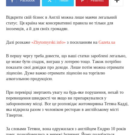
Facebook
Twitter
Pinterest
Відкрити свій бізнес в Англії можна лише маючи легальний
статус. Ця країна має консервативні правила не тільки для
іноземців, а й для своїх громадян.
Далі розкаже
«Zhytomyrski.info»
з посиланням на
Gazeta.ua
В першу чергу треба довести, що ваші статки зароблені легально,
це може бути спадок, виграш у лотерею тощо. Також потрібно
показати свої довідки про доходи. Лише потім можна отримати
ліцензію. Дуже важко отримати ліцензію на торгівлю
алкогольною продукцією.
При перевірці звертають увагу на будь-яке порушення, нехай то
перевищення швидкості чи якщо ви припаркувалися у
забороненому місці. Все це розповідає житомирянка Тетяна Кадді,
яка відкрила разом з чоловіком ресторан в англійському місті
Тівертон.
За словами Тетяни, вона одружилася з англійцем Ендрю 10 років
тому, познайомились в мережі Інтернет. Йому подобається