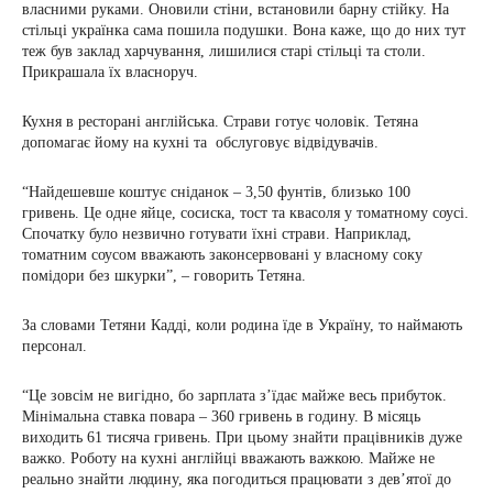
власними руками. Оновили стіни, встановили барну стійку. На
стільці українка сама пошила подушки. Вона каже, що до них тут
теж був заклад харчування, лишилися старі стільці та столи.
Прикрашала їх власноруч.
Кухня в ресторані англійська. Страви готує чоловік. Тетяна
допомагає йому на кухні та обслуговує відвідувачів.
“Найдешевше коштує сніданок – 3,50 фунтів, близько 100
гривень. Це одне яйце, сосиска, тост та квасоля у томатному соусі.
Спочатку було незвично готувати їхні страви. Наприклад,
томатним соусом вважають законсервовані у власному соку
помідори без шкурки”, – говорить Тетяна.
За словами Тетяни Кадді, коли родина їде в Україну, то наймають
персонал.
“Це зовсім не вигідно, бо зарплата з’їдає майже весь прибуток.
Мінімальна ставка повара – 360 гривень в годину. В місяць
виходить 61 тисяча гривень. При цьому знайти працівників дуже
важко. Роботу на кухні англійці вважають важкою. Майже не
реально знайти людину, яка погодиться працювати з дев’ятої до