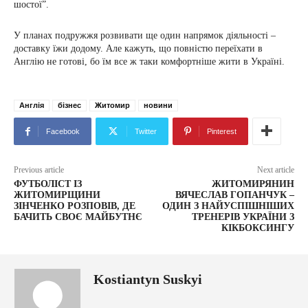
шостої”.
У планах подружжя розвивати ще один напрямок діяльності –
доставку їжи додому. Але кажуть, що повністю переїхати в
Англію не готові, бо їм все ж таки комфортніше жити в Україні.
Англія
бізнес
Житомир
новини
Facebook
Twitter
Pinterest
Previous article
Next article
ФУТБОЛІСТ ІЗ
ЖИТОМИРЯНИН
ЖИТОМИРЩИНИ
ВЯЧЕСЛАВ ГОПАНЧУК –
ЗІНЧЕНКО РОЗПОВІВ, ДЕ
ОДИН З НАЙУСПІШНІШИХ
БАЧИТЬ СВОЄ МАЙБУТНЄ
ТРЕНЕРІВ УКРАЇНИ З
КІКБОКСИНГУ
Kostiantyn Suskyi