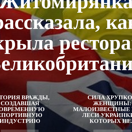
Житомирянк
рассказала, ка
крыла рестора
еликобритан
ТОРИЯ ВРАЖДЫ,
СИЛА ХРУПК
СОЗДАВШАЯ
ЖЕНЩИНЫ:
ОВРЕМЕННУЮ
МАЛОИЗВЕСТНЫЕ 
СПОРТИВНУЮ
ЛЕСИ УКРАИНКИ
ИНДУСТРИЮ
КОТОРЫХ НЕ..