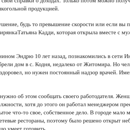
 свои справки о доходах. Только потом можно полу
лкогольной продукцией.
шение, будь то превышение скорости или если вы п
ирянкаТатьяна Кадди, которая открыла вместе с му
нином Эндрю 10 лет назад, познакомились в сети И
брели дом в с. Кодня, недалеко от Житомира. Но чел
здоровел, но нужен постоянный надзор врачей. Им
 нужно об этом сообщать своего работодателя. Жен
должности, хотя до этого он работал менеджером пр
ытое что-то свое, собственное дело. В городе мало 
етевые рестораны, поэтому было решено открыт н
шо умеет готовить.