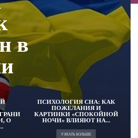
а
к
н в
ии
ОЙ
ПСИХОЛОГИЯ СНА: КАК
ПОЖЕЛАНИЯ И
ГРАНИ
КАРТИНКИ «СПОКОЙНОЙ
, О
НОЧИ» ВЛИЯЮТ НА...
.
УЗНАТЬ БОЛЬШЕ