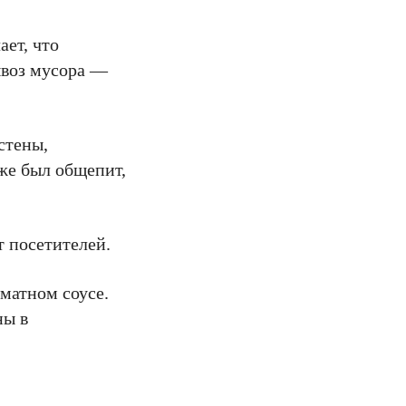
ает, что
вывоз мусора —
стены,
оже был общепит,
т посетителей.
оматном соусе.
ны в