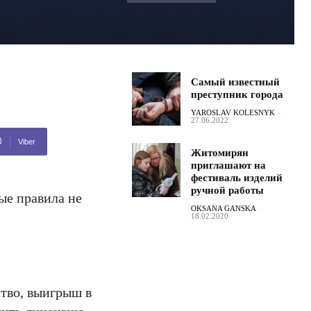
Самый известный
преступник города
YAROSLAV KOLESNYK
-
27.06.2022
Viber
Житомирян
приглашают на
фестиваль изделий
ручной работы
ые правила не
OKSANA GANSKA
-
18.02.2020
ство, выигрыш в