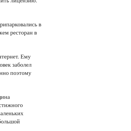
чить лицензию.
рипарковались в
жем ресторан в
нтернет. Ему
овек заболел
енно поэтому
щина
естижного
маленьких
ебольшой