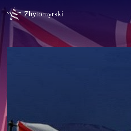
Zhytomyrski