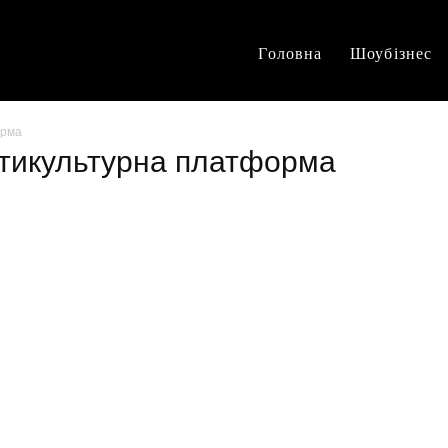
Головна
Шоубізнес
орма
ьтикультурна платформа