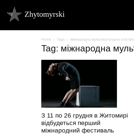
Zhytomyrski
Home
Tags
міжнародна мультикультурна платф
Tag: міжнародна мул
З 11 по 26 грудня в Житомирі
відбудеться перший
міжнародний фестиваль