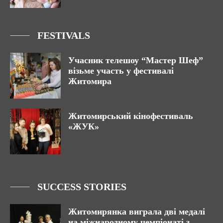
FESTIVALS
Учасник телешоу “Мастер Шеф”
візьме участь у фестивалі
Житомира
Житомирський кінофестиваль
«ЖУК»
SUCCESS STORIES
Житомирянка виграла дві медалі
на міжнародному чемпіонаті з