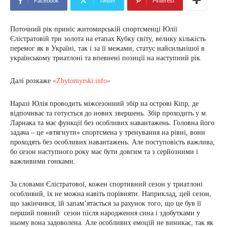
Facebook
Twitter
Pinterest
Поточний рік приніс житомирській спортсменці Юлії
Єлістратовій три золота на етапах Кубку світу, велику кількість
перемог як в Україні, так і за її межами, статус найсильнішої в
українському триатлоні та впевнені позиції на наступний рік.
Далі розкаже
«Zhytomyrski.info»
Наразі Юлія проводить міжсезонний збір на острові Кіпр, де
відпочиває та готується до нових звершень. Збір проходить у м.
Ларнака та має функції без особливих навантажень. Головна його
задача – це «втягнути» спортсмена у тренування на рівні, вони
проходять без особливих навантажень. Але поступовість важлива,
бо сезон наступного року має бути довгим та з серйозними і
важливими гонками.
За словами Єлістратової, кожен спортивний сезон у триатлоні
особливий, їх не можна навіть порівняти. Наприклад, цей сезон,
що закінчився, їй запам’ятається за рахунок того, що це був її
перший повний сезон після народження сина і здобутками у
ньому вона задоволена. Але особливих емоцій не виникає, так як