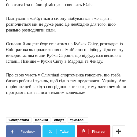
боротися і за найвищі місця» – говорить Юлія.
Планування майбутнього сезону відбувається вже зараз і
розпочнеться він не дуже рано.Це необхідно для того, щоб
реально розподілити сили.
Основний акцент буде ставитися на Кубках Світу, розглядає їх
Єлістратова як продовження олімпійського відбору. Для старту
використає два етапи Кубка Європи, що відбудуться весною в
Іспанії. Пізніше – Кубки Світу в Мадриді та Ченгду.
Про свою участь у Олімпіаді спортсменка говорить, що треба
багато роботи і зусиль, щоб гідно там представити Україну. Але
порівнює цей захід з своєрідною лотереєю, тому часто чемпіони
програють так званим «темним конячкам»
Єлістратова
новини
спорт
триатлон
Facebook
Twitter
Pinterest