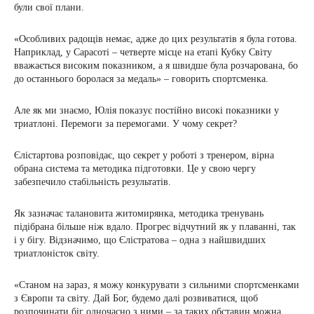
були свої плани.
«Особливих радощів немає, адже до цих результатів я була готова.
Наприклад, у Сарасоті – четверте місце на етапі Кубку Світу
вважається високим показником, а я швидше була розчарована, бо
до останнього боролася за медаль» – говорить спортсменка.
Але як ми знаємо, Юлія показує постійно високі показники у
триатлоні. Перемоги за перемогами. У чому секрет?
Єлістартова розповідає, що секрет у роботі з тренером, вірна
обрана система та методика підготовки. Це у свою чергу
забезпечило стабільність результатів.
Як зазначає талановита житомирянка, методика тренувань
підібрана більше ніж вдало. Прогрес відчутний як у плаванні, так
і у бігу. Відзначимо, що Єлістратова – одна з найшвидших
триатлоністок світу.
«Станом на зараз, я можу конкурувати з сильними спортсменками
з Європи та світу. Дай Бог, будемо далі розвиватися, щоб
розпочинати біг одночасно з ними – за таких обставин можна