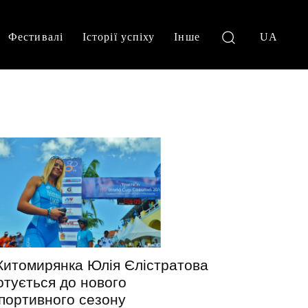
Фестивалі
Історії успіху
Інше
UA
итомирянка Юлія Єлістратова
отується до нового
портивного сезону