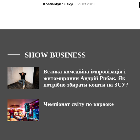
Kostiantyn Suskyi
-
29.03.2019
SHOW BUSINESS
Велика комедійна імпровізація і
житомирянин Андрій Рибак. Як
потрібно збирати кошти на ЗСУ?
Чемпіонат світу по караоке