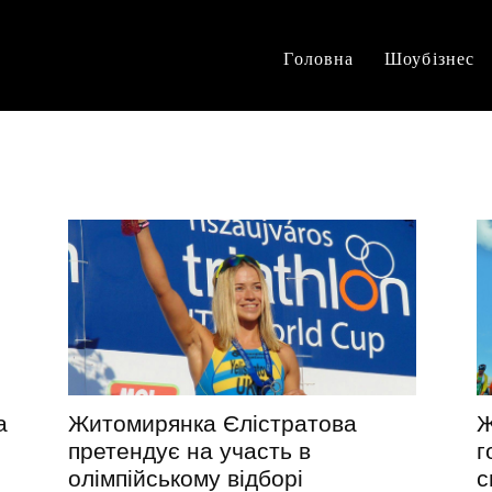
Головна
Шоубізнес
а
Житомирянка Єлістратова
Ж
претендує на участь в
г
олімпійському відборі
с