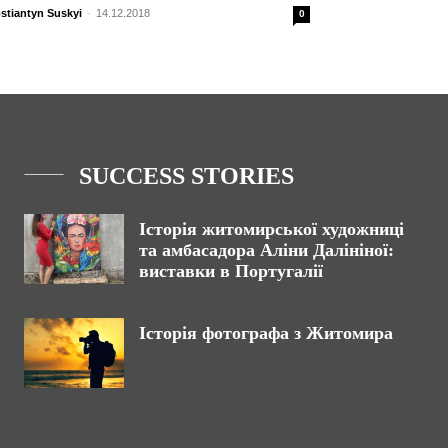
stiantyn Suskyi
-
14.12.2018
0
SUCCESS STORIES
Історія житомирської художниці
та амбасадора Аліни Далініної:
виставки в Португалії
Історія фотографа з Житомира