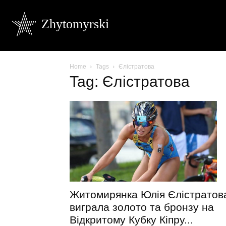
Zhytomyrski
Home
Tags
Єлістратова
Tag: Єлістратова
Житомирянка Юлія Єлістратов
виграла золото та бронзу на
Відкритому Кубку Кіпру...