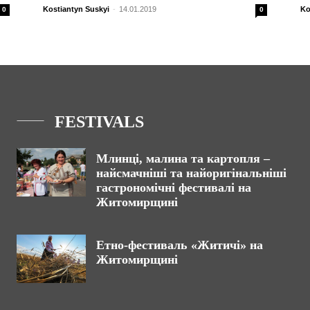
Kostiantyn Suskyi
-
14.01.2019
Ko
0
0
FESTIVALS
Млинці, малина та картопля –
найсмачніші та найоригінальніші
гастрономічні фестивалі на
Житомирщині
Етно-фестиваль «Житичі» на
Житомирщині