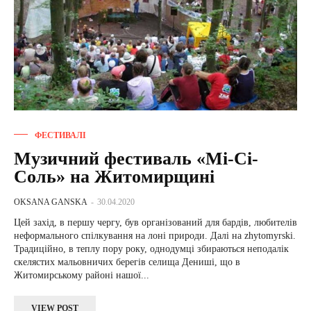
ФЕСТИВАЛІ
Музичний фестиваль «Мі-Сі-
Соль» на Житомирщині
OKSANA GANSKA
-
30.04.2020
Цей захід, в першу чергу, був організований для бардів, любителів
неформального спілкування на лоні природи. Далі на zhytomyrski.
Традиційно, в теплу пору року, однодумці збираються неподалік
скелястих мальовничих берегів селища Дениші, що в
Житомирському районі нашої...
VIEW POST