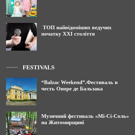
ТОП найвідоміших ведучих
початку ХХІ століття
FESTIVALS
“Balzac Weekend”.Фестиваль в
честь Оноре де Бальзака
Музичний фестиваль «Мі-Сі-Соль»
на Житомирщині