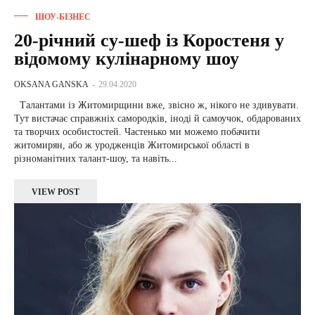
ШОУ-БІЗНЕС
20-річний су-шеф із Коростеня у
відомому кулінарному шоу
OKSANA GANSKA
-
29.04.2020
Талантами із Житомирщини вже, звісно ж, нікого не здивувати.
Тут вистачає справжніх самородків, іноді й самоучок, обдарованих
та творчих особистостей. Частенько ми можемо побачити
житомирян, або ж уродженців Житомирської області в
різноманітних талант-шоу, та навіть...
VIEW POST