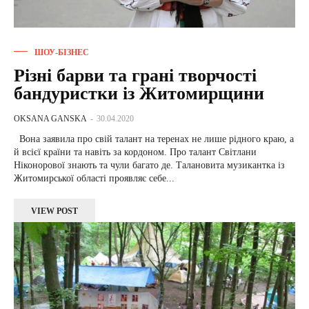
ШОУ-БІЗНЕС
Різні барви та грані творчості
бандуристки із Житомирщини
OKSANA GANSKA
-
30.04.2020
Вона заявила про свій талант на теренах не лише рідного краю, а
й всієї країни та навіть за кордоном. Про талант Світлани
Ніконорової знають та чули багато де. Талановита музикантка із
Житомирської області проявляє себе...
VIEW POST