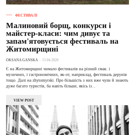
ФЕСТИВАЛІ
Малиновий борщ, конкурси і
майстер-класи: чим дивує та
запам'ятовується фестиваль на
Житомирщині
OKSANA GANSKA
-
15.04.2020
Є на Житомирщині чимало фестивалів на різний смак: і
музичних, і гастрономічних, як-от, наприклад, фестиваль дерунів
тощо. Далі на zhytomyrski. Про більшість з них вже чули й знають
дуже багато туристів, ба навіть більше, якісь із...
VIEW POST