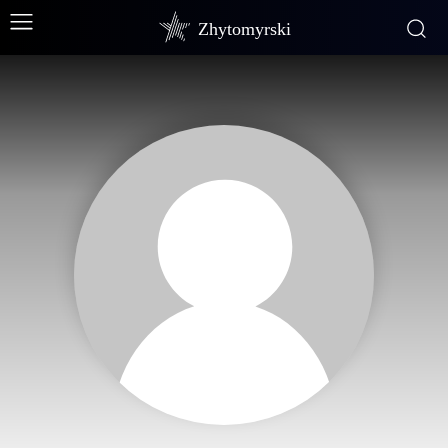
Zhytomyrski