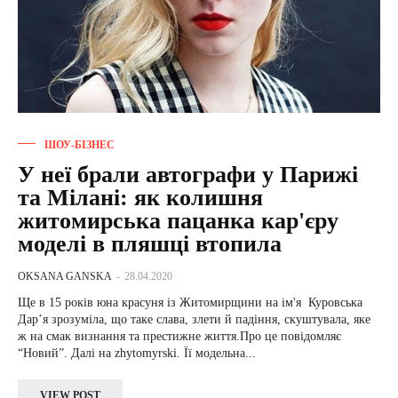
ШОУ-БІЗНЕС
У неї брали автографи у Парижі
та Мілані: як колишня
житомирська пацанка кар'єру
моделі в пляшці втопила
OKSANA GANSKA
-
28.04.2020
Ще в 15 років юна красуня із Житомирщини на ім'я Куровська
Дар’я зрозуміла, що таке слава, злети й падіння, скуштувала, яке
ж на смак визнання та престижне життя.Про це повідомляє
“Новий”. Далі на zhytomyrski. Її модельна...
VIEW POST