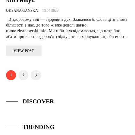
OKSANA GANSKA
-
13.04.2020
В здоровому тілі — здоровий дух. Здавалося б, слова ці знайомі
більшості з нас, до того ж вже доволі давно,
пише zhytomyrski.info. Ми ніби й усвідомлюємо, що потрібно
дбати про власне здоров'я, слідкувати за харчуванням, аби воно...
VIEW POST
1
2
DISCOVER
TRENDING