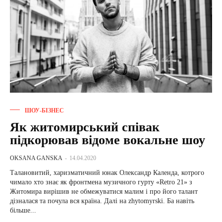
ШОУ-БІЗНЕС
Як житомирський співак
підкорював відоме вокальне шоу
OKSANA GANSKA
-
14.04.2020
Талановитий, харизматичний юнак Олександр Календа, котрого
чимало хто знає як фронтмена музичного гурту «Retro 21» з
Житомира вирішив не обмежуватися малим і про його талант
дізналася та почула вся країна. Далі на zhytomyrski. Ба навіть
більше...