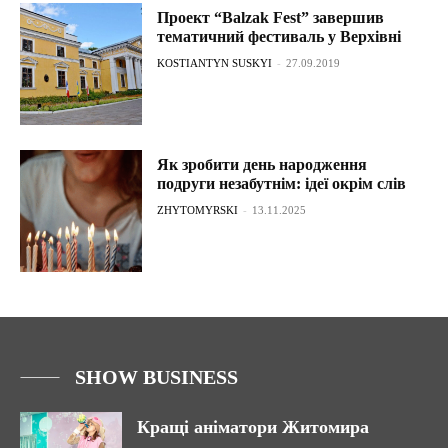
Проект “Balzak Fest” завершив
тематичний фестиваль у Верхівні
KOSTIANTYN SUSKYI
-
27.09.2019
Як зробити день народження
подруги незабутнім: ідеї окрім слів
ZHYTOMYRSKI
-
13.11.2025
SHOW BUSINESS
Кращі аніматори Житомира