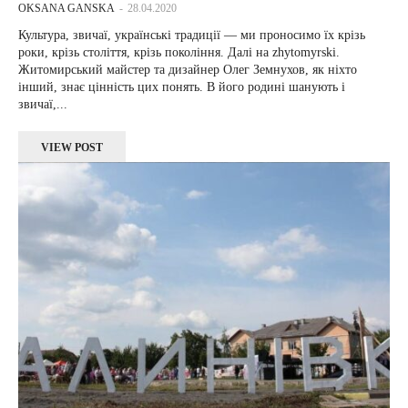
OKSANA GANSKA
-
28.04.2020
Культура, звичаї, українські традиції — ми проносимо їх крізь
роки, крізь століття, крізь покоління. Далі на zhytomyrski.
Житомирський майстер та дизайнер Олег Земнухов, як ніхто
інший, знає цінність цих понять. В його родині шанують і
звичаї,...
VIEW POST