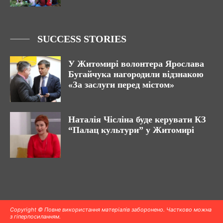
SUCCESS STORIES
У Житомирі волонтера Ярослава
Бугайчука нагородили відзнакою
«За заслуги перед містом»
Наталія Чісліна буде керувати КЗ
“Палац культури” у Житомирі
Copyright © Повне використання матеріалів заборонено. Частково можна
з гіперпосиланням.