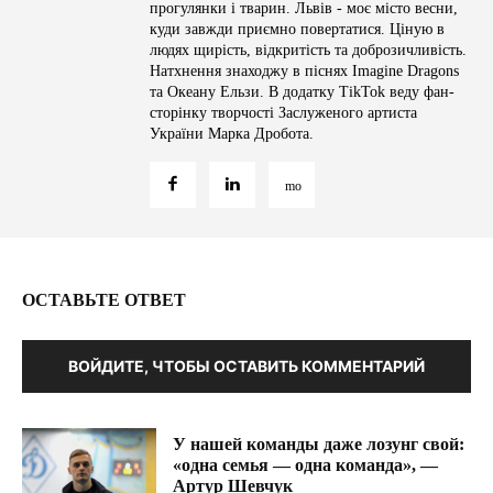
прогулянки і тварин. Львів - моє місто весни,
куди завжди приємно повертатися. Ціную в
людях щирість, відкритість та доброзичливість.
Натхнення знаходжу в піснях Imagine Dragons
та Океану Ельзи. В додатку TikTok веду фан-
сторінку творчості Заслуженого артиста
України Марка Дробота.
ОСТАВЬТЕ ОТВЕТ
ВОЙДИТЕ, ЧТОБЫ ОСТАВИТЬ КОММЕНТАРИЙ
У нашей команды даже лозунг свой:
«одна семья — одна команда», —
Артур Шевчук