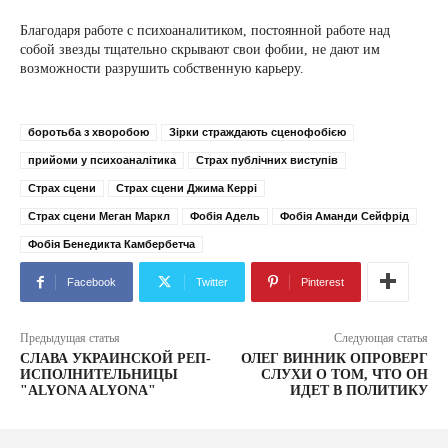
Благодаря работе с психоаналитиком, постоянной работе над
собой звезды тщательно скрывают свои фобии, не дают им
возможности разрушить собственную карьеру.
боротьба з хворобою
Зірки страждають сценофобією
прийоми у психоаналітика
Страх публічних виступів
Страх сцени
Страх сцени Джима Керрі
Страх сцени Меган Маркл
Фобія Адель
Фобія Аманди Сейфрід
Фобія Бенедикта Камбербетча
Facebook
Twitter
Pinterest
Предыдущая статья
Следующая статья
СЛАВА УКРАИНСКОЙ РЕП-
ОЛЕГ ВИННИК ОПРОВЕРГ
ИСПОЛНИТЕЛЬНИЦЫ
СЛУХИ О ТОМ, ЧТО ОН
"АLYONA ALYONA"
ИДЕТ В ПОЛИТИКУ