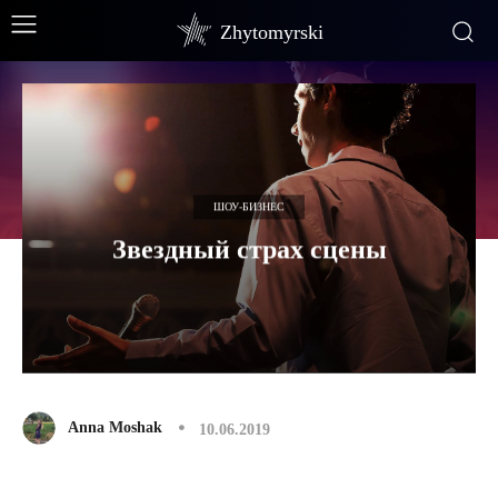
Zhytomyrski
ШОУ-БИЗНЕС
Звездный страх сцены
Anna Moshak
10.06.2019