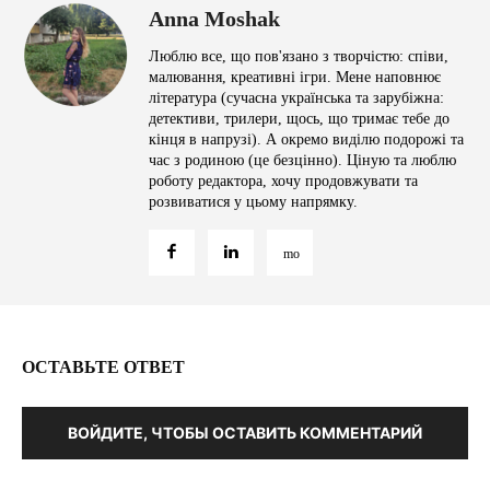
Anna Moshak
Люблю все, що пов'язано з творчістю: співи,
малювання, креативні ігри. Мене наповнює
література (сучасна українська та зарубіжна:
детективи, трилери, щось, що тримає тебе до
кінця в напрузі). А окремо виділю подорожі та
час з родиною (це безцінно). Ціную та люблю
роботу редактора, хочу продовжувати та
розвиватися у цьому напрямку.
ОСТАВЬТЕ ОТВЕТ
ВОЙДИТЕ, ЧТОБЫ ОСТАВИТЬ КОММЕНТАРИЙ