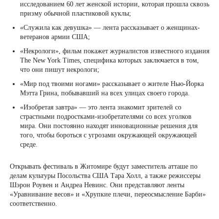
исследованием 60 лет женской истории, которая прошла сквозь
призму обычной пластиковой куклы;
«Служила как девушка» — лента рассказывает о женщинах-
ветеранов армии США;
«Некрологи», фильм покажет журналистов известного издания
The New York Times, специфика которых заключается в том,
что они пишут некрологи;
«Мир под твоими ногами» рассказывает о жителе Нью-Йорка
Мэтта Грина, побывавший на всех улицах своего города.
«Изобретая завтра» — это лента знакомит зрителей со
страстными подростками-изобретателями со всех уголков
мира. Они постоянно находят инновационные решения для
того, чтобы бороться с угрозами окружающей окружающей
среде.
Открывать фестиваль в Житомире будут заместитель атташе по
делам культуры Посольства США Тара Холл, а также режиссеры
Шэрон Роувен и Андреа Невинс. Они представляют ленты
«Уравнивание весов» и «Хрупкие плечи, переосмысление Барби»
соответственно.