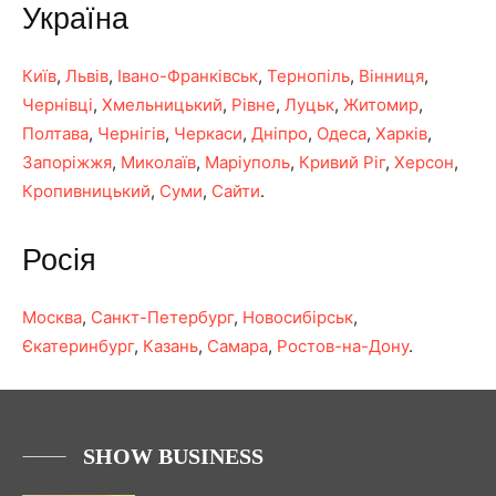
Україна
Київ
,
Львів
,
Івано-Франківськ
,
Тернопіль
,
Вінниця
,
Чернівці
,
Хмельницький
,
Рівне
,
Луцьк
,
Житомир
,
Полтава
,
Чернігів
,
Черкаси
,
Дніпро
,
Одеса
,
Харків
,
Запоріжжя
,
Миколаїв
,
Маріуполь
,
Кривий Ріг
,
Херсон
,
Кропивницький
,
Суми
,
Сайти
.
Росія
Москва
,
Санкт-Петербург
,
Новосибірськ
,
Єкатеринбург
,
Казань
,
Самара
,
Ростов-на-Дону
.
SHOW BUSINESS