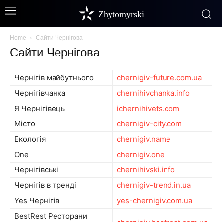
Zhytomyrski
Home
Сайти Чернігова
Сайти Чернігова
Чернігів майбутнього
chernigiv-future.com.ua
Чернігівчанка
chernihivchanka.info
Я Чернігівець
ichernihivets.com
Місто
chernigiv-city.com
Екологія
chernigiv.name
One
chernigiv.one
Чернігівські
chernihivski.info
Чернігів в тренді
chernigiv-trend.in.ua
Yes Чернігів
yes-chernigiv.com.ua
BestRest Ресторани