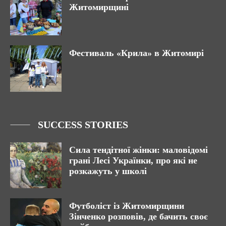
Житомирщині
Фестиваль «Крила» в Житомирі
SUCCESS STORIES
Сила тендітної жінки: маловідомі
грані Лесі Українки, про які не
розкажуть у школі
Футболіст із Житомирщини
Зінченко розповів, де бачить своє