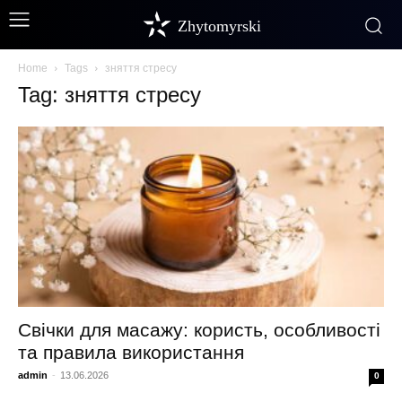
Zhytomyrski
Home
Tags
зняття стресу
Tag: зняття стресу
Свічки для масажу: користь, особливості
та правила використання
admin
-
13.06.2026
0