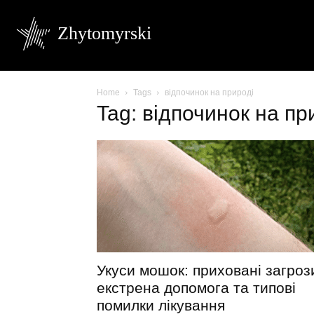
Zhytomyrski
Home
Tags
відпочинок на природі
Tag: відпочинок на пр
Укуси мошок: приховані загроз
екстрена допомога та типові
помилки лікування