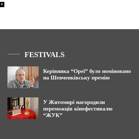
0
FESTIVALS
Керівника “Ореї” було номіновано
на Шевченківську премію
У Житомирі нагородили
переможців кінофестивалю
“ЖУК”