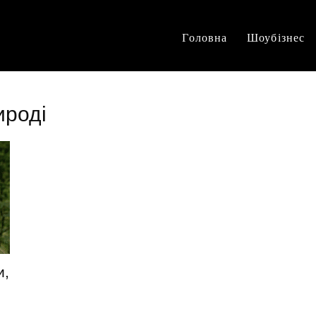
Головна
Шоубізнес
ироді
и,