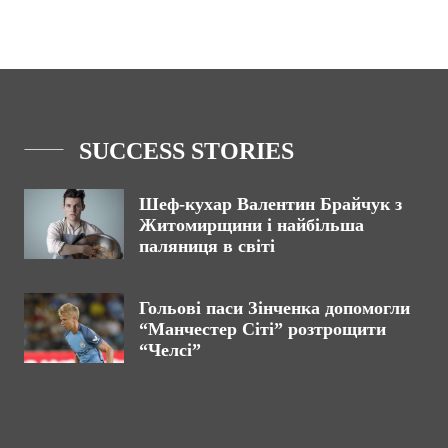
SUCCESS STORIES
Шеф-кухар Валентин Брайчук з
Житомирщини і найбільша
паляниця в світі
Гольові паси Зінченка допомогли
“Манчестер Сіті” розтрощити
“Челсі”