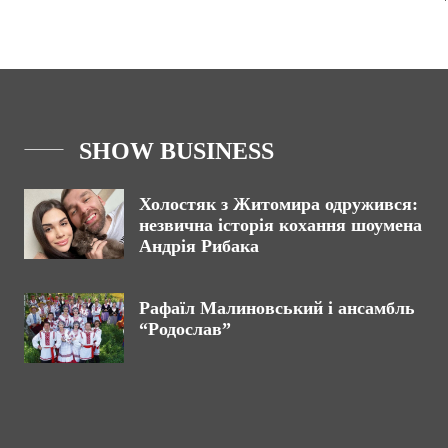
SHOW BUSINESS
Холостяк з Житомира одружився:
незвична історія кохання шоумена
Андрія Рибака
Рафаїл Малиновський і ансамбль
“Родослав”