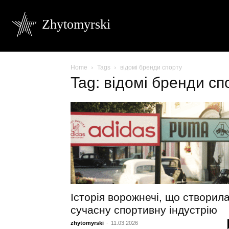
Zhytomyrski
Home
Tags
відомі бренди спорту
Tag: відомі бренди сп
Історія ворожнечі, що створил
сучасну спортивну індустрію
zhytomyrski
-
11.03.2026