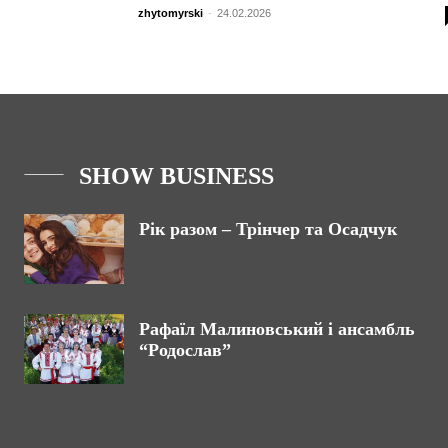
zhytomyrski
-
24.02.2026
SHOW BUSINESS
Рік разом – Трінчер та Осадчук
Рафаїл Малиновський і ансамбль
“Родослав”