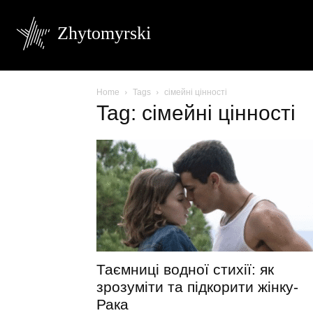
Zhytomyrski
Home
Tags
сімейні цінності
Tag: сімейні цінності
Таємниці водної стихії: як
зрозуміти та підкорити жінку-
Рака