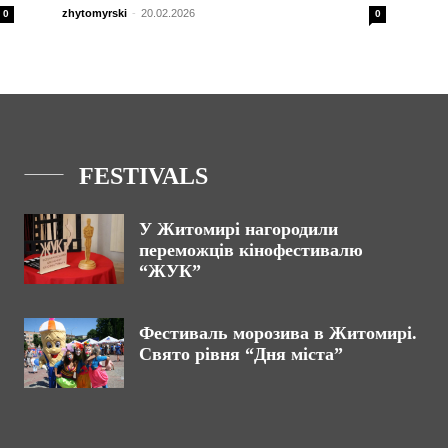
zhytomyrski
-
20.02.2026
0
0
FESTIVALS
У Житомирі нагородили
переможців кінофестивалю
“ЖУК”
Фестиваль морозива в Житомирі.
Свято рівня “Дня міста”