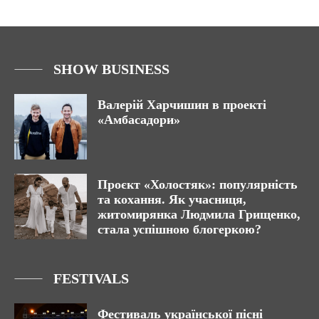
SHOW BUSINESS
Валерій Харчишин в проекті
«Амбасадори»
Проєкт «Холостяк»: популярність
та кохання. Як учасниця,
житомирянка Людмила Грищенко,
стала успішною блогеркою?
FESTIVALS
Фестиваль української пісні