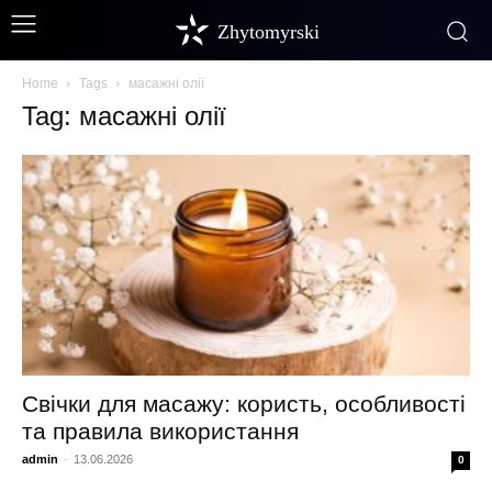
Zhytomyrski
Home
Tags
масажні олії
Tag: масажні олії
Свічки для масажу: користь, особливості
та правила використання
admin
-
13.06.2026
0