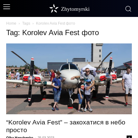
Zhytomyrski
Home
Tags
Korolev Avia Fest фото
Tag: Korolev Avia Fest фото
“Korolev Avia Fest” – закохатися в небо
просто
Olha Hanchenko
-
25.03.2023
0