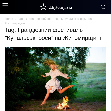
Zhytomyrski
Home
Tags
Грандіозний фестиваль “Купальські роси” на
Житомирщині
Tag: Грандіозний фестиваль
“Купальські роси” на Житомирщині