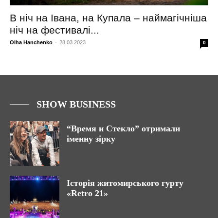
В ніч на Івана, на Купала – наймагічніша
ніч на фестивалі...
Olha Hanchenko
-
28.03.2023
0
SHOW BUSINESS
“Время и Стекло” отримали
іменну зірку
Історія житомирського гурту
«Retro 21»