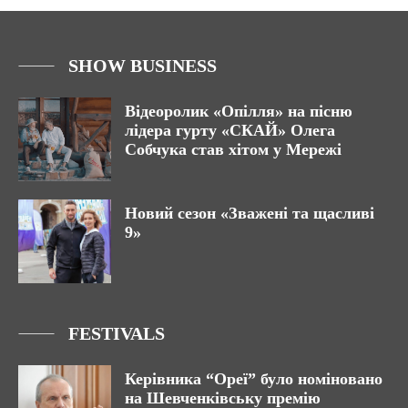
SHOW BUSINESS
Відеоролик «Опілля» на пісню
лідера гурту «СКАЙ» Олега
Собчука став хітом у Мережі
Новий сезон «Зважені та щасливі
9»
FESTIVALS
Керівника “Ореї” було номіновано
на Шевченківську премію