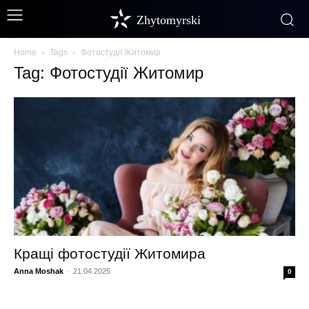
Zhytomyrski
Home
Tags
Фотостудії Житомир
Tag: Фотостудії Житомир
Кращі фотостудії Житомира
Anna Moshak
-
21.04.2025
0