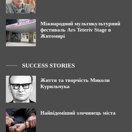
Міжнародний мультикультурний
фестиваль Ars Teteriv Stage в
Житомирі
SUCCESS STORIES
Життя та творчість Миколи
Курильчука
Найвідоміший злочинець міста