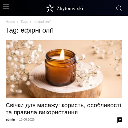
Zhytomyrski
Home
Tags
ефірні олії
Tag: ефірні олії
Свічки для масажу: користь, особливості
та правила використання
admin
-
13.06.2026
0