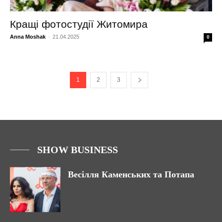
Кращі фотостудії Житомира
Anna Moshak
-
21.04.2025
0
1
2
3
SHOW BUSINESS
Весілля Каменських та Потапа