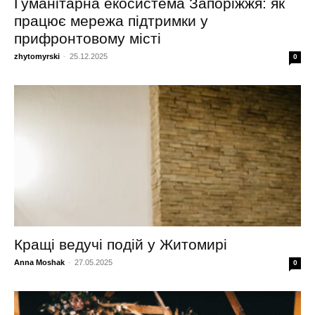
Гуманітарна екосистема Запоріжжя: як
працює мережа підтримки у
прифронтовому місті
zhytomyrski
-
25.12.2025
0
Кращі ведучі подій у Житомирі
Anna Moshak
-
27.05.2025
0