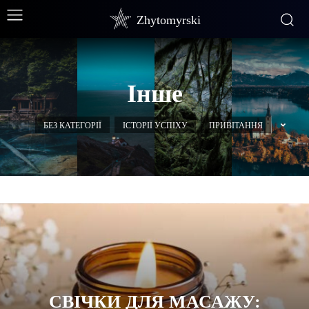
Zhytomyrski
Інше
БЕЗ КАТЕГОРІЇ
ІСТОРІЇ УСПІХУ
ПРИВІТАННЯ
СВІЧКИ ДЛЯ МАСАЖУ: