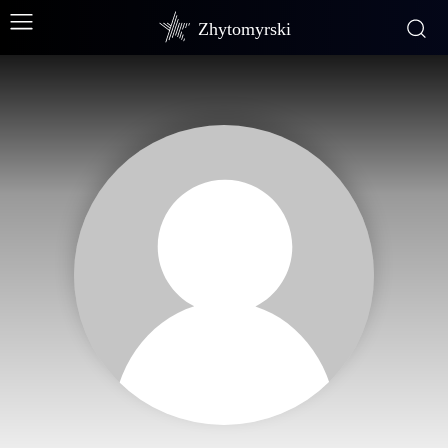
Zhytomyrski