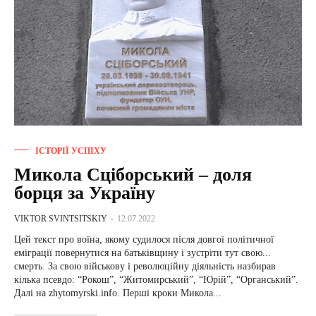
ІСТОРІЇ УСПІХУ
Микола Сціборський – доля
борця за Україну
VIKTOR SVINTSITSKIY
-
12.07.2022
Цей текст про воїна, якому судилося після довгої політичної
еміграції повернутися на батьківщину і зустріти тут свою...
смерть. За свою військову і революційну діяльність назбирав
кілька псевдо: “Рокош”, “Житомирський”, “Юрій”, “Органський”.
Далі на zhytomyrski.info. Перші кроки Микола...