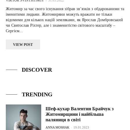
VIKTOR SVINTSITSKIY
-
31.05.2022
Житомир за час свого існування зібрав зв’язків з обдарованими та
іменитими людьми. Житомиряни можуть вражати не тільки
відомими для кількох націй земляками, як Ярослав Домбровський
чи Святослав Ріхтер, але і знаменитістю світового масштабу –
Сергієм...
VIEW POST
DISCOVER
TRENDING
Шеф-кухар Валентин Брайчук з
Житомирщини і найбільша
паляниця в світі
ANNA MOSHAK
-
19.01.2023