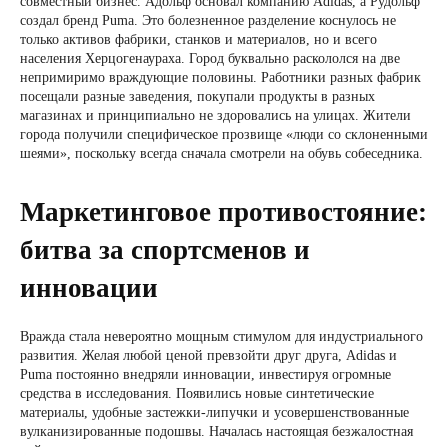
совместный бизнес. Адольф основал компанию Adidas, а Рудольф
создал бренд Puma. Это болезненное разделение коснулось не
только активов фабрики, станков и материалов, но и всего
населения Херцогенаураха. Город буквально раскололся на две
непримиримо враждующие половины. Работники разных фабрик
посещали разные заведения, покупали продукты в разных
магазинах и принципиально не здоровались на улицах. Жители
города получили специфическое прозвище «люди со склоненными
шеями», поскольку всегда сначала смотрели на обувь собеседника.
Маркетинговое противостояние:
битва за спортсменов и
инновации
Вражда стала невероятно мощным стимулом для индустриального
развития. Желая любой ценой превзойти друг друга, Adidas и
Puma постоянно внедряли инновации, инвестируя огромные
средства в исследования. Появились новые синтетические
материалы, удобные застежки-липучки и усовершенствованные
вулканизированные подошвы. Началась настоящая безжалостная