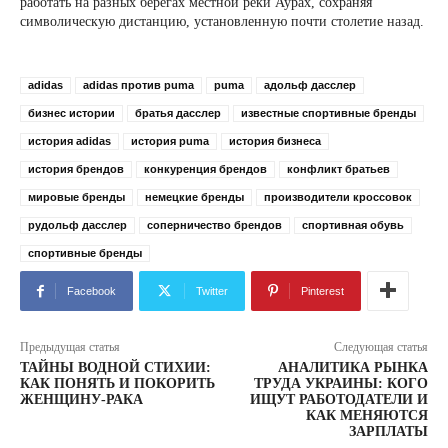
работать на разных берегах местной реки Аурах, сохраняя
символическую дистанцию, установленную почти столетие назад.
adidas
adidas против puma
puma
адольф дасслер
бизнес истории
братья дасслер
известные спортивные бренды
история adidas
история puma
история бизнеса
история брендов
конкуренция брендов
конфликт братьев
мировые бренды
немецкие бренды
производители кроссовок
рудольф дасслер
соперничество брендов
спортивная обувь
спортивные бренды
Facebook
Twitter
Pinterest
Предыдущая статья
Следующая статья
ТАЙНЫ ВОДНОЙ СТИХИИ:
АНАЛИТИКА РЫНКА
КАК ПОНЯТЬ И ПОКОРИТЬ
ТРУДА УКРАИНЫ: КОГО
ЖЕНЩИНУ-РАКА
ИЩУТ РАБОТОДАТЕЛИ И
КАК МЕНЯЮТСЯ
ЗАРПЛАТЫ