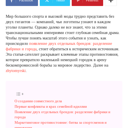
Facebook
Twitter
Pinterest
Мир большого спорта и высокой моды трудно представить без
двух гигантов — компаний, чьи логотипы узнают в каждом
уголке планеты. Однако далеко не все знают, что за этими
транснациональными империями стоит глубокая семейная драма.
Чтобы лучше понять масштаб этого события и узнать, как
происходило
появление двух отдельных брендов: разделение
фабрики и города
, стоит обратиться к историческим источникам.
Эта статья-сателлит раскрывает ключевые этапы противостояния,
которое превратило маленький немецкий городок в арену
бескомпромиссной борьбы за мировое лидерство. Далее на
zhytomyrski
.
О создании совместного дела
Первые конфликты и крах семейной идиллии
Появление двух отдельных брендов: разделение фабрики и
города
Маркетинговое противостояние: битва за спортсменов и
инновации