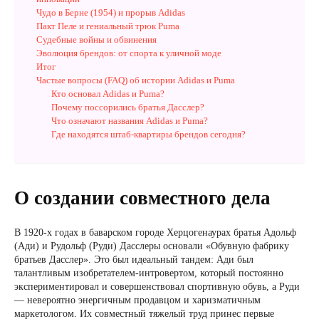
Чудо в Берне (1954) и прорыв Adidas
Пакт Пеле и гениальный трюк Puma
Судебные войны и обвинения
Эволюция брендов: от спорта к уличной моде
Итог
Частые вопросы (FAQ) об истории Adidas и Puma
Кто основал Adidas и Puma?
Почему поссорились братья Дасслер?
Что означают названия Adidas и Puma?
Где находятся штаб-квартиры брендов сегодня?
О создании совместного дела
В 1920-х годах в баварском городе Херцогенаурах братья Адольф
(Ади) и Рудольф (Руди) Дасслеры основали «Обувную фабрику
братьев Дасслер». Это был идеальный тандем: Ади был
талантливым изобретателем-интровертом, который постоянно
экспериментировал и совершенствовал спортивную обувь, а Руди
— невероятно энергичным продавцом и харизматичным
маркетологом. Их совместный тяжелый труд принес первые