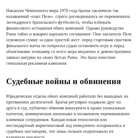
Накануне Чемпионата мира 1970 года братья заключили так
называемый «пакт Пеле», строго договорившись не переманивать
легендарного бразильского футболиста, чтобы избежать
финансового истощения обеих компаний. Однако руководство
Puma тайно и коварно нарушило соглашение. Они заплатили Пеле
огромную сумму за один простой жест: перед стартовым свистком
финального матча он попросил судью остановить игру и перед
объективами телекамер со всего мира медленно и демонстративно
завязал шнурки на своих бутсах Puma. Это была поистине
гениальная рекламная кампания.
Судебные войны и обвинения
Юридические отделы обеих компаний работали без выходных на
протяжении десятилетий. Братья регулярно подавали друг на
друга в суд, публично обвиняя конкурента в краже уникальных
патентов, коммерческом шпионаже и незаконном переманивании
ключевых сотрудников. Каждая новая технология или
нестандартный маркетинговый ход немедленно оспаривались в
судебных инстанциях, что лишь сильнее подпитывало их
взаимную ненависть.