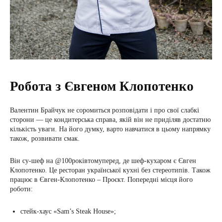
Робота з Євгеном Клопотенко
Валентин Брайчук не соромиться розповідати і про свої слабкі
сторони — це кондитерська справа, якій він не приділяв достатню
кількість уваги. На його думку, варто навчатися в цьому напрямку
також, розвивати смак.
Він су-шеф на @100роківтомуперед, де шеф-кухаром є Євген
Клопотенко. Це ресторан української кухні без стереотипів. Також
працює в Євген-Клопотенко – Проєкт. Попередні місця його
роботи:
стейк-хаус «Sam’s Steak House»;