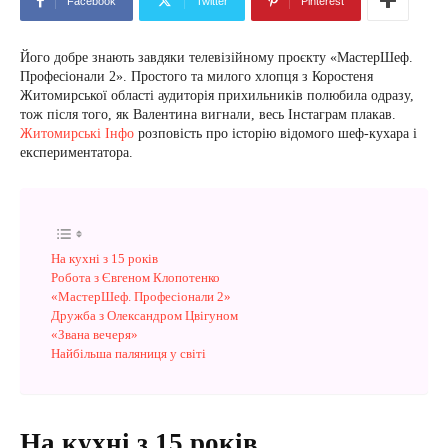
Facebook
Twitter
Pinterest
Його добре знають завдяки телевізійному проєкту «МастерШеф.
Професіонали 2». Простого та милого хлопця з Коростеня
Житомирської області аудиторія прихильників полюбила одразу,
тож після того, як Валентина вигнали, весь Інстаграм плакав.
Житомирські Інфо
розповість про історію відомого шеф-кухара і
експериментатора.
На кухні з 15 років
Робота з Євгеном Клопотенко
«МастерШеф. Професіонали 2»
Дружба з Олександром Цвігуном
«Звана вечеря»
Найбільша паляниця у світі
На кухні з 15 років