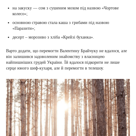
на закуску — сом з сушеним мохом під назвою «Чортове
колесо»;
основною стравою стала каша з грибами під назвою
«Паразити»;
десерт – морозиво з хліба «Крейзі буханка».
Варто додати, що перемогти Валентину Брайчуку не вдалося, але
він залишився задоволеним знайомству з власницею
найпишніших грудей України. Їй вдалося підкорити не лише
серце юного шеф-кухаря, але й перемогти в телешоу.