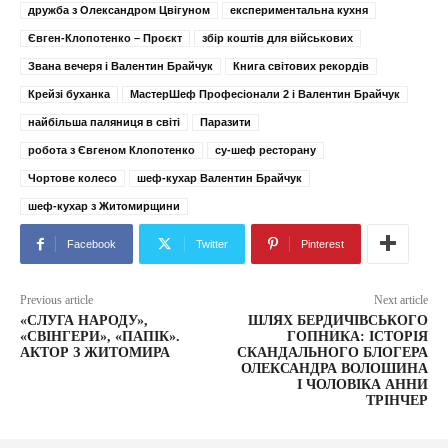
дружба з Олександром Цвігуном
експериментальна кухня
Євген-Клопотенко – Проєкт
збір коштів для військових
Звана вечеря і Валентин Брайчук
Книга світових рекордів
Крейзі буханка
МастерШеф Професіонали 2 і Валентин Брайчук
найбільша паляниця в світі
Паразити
робота з Євгеном Клопотенко
су-шеф ресторану
Чортове колесо
шеф-кухар Валентин Брайчук
шеф-кухар з Житомирщини
Facebook
Twitter
Pinterest
Previous article
Next article
«СЛУГА НАРОДУ»,
ШЛЯХ БЕРДИЧІВСЬКОГО
«СВІНГЕРИ», «ПАПІК».
ГОПНИКА: ІСТОРІЯ
АКТОР З ЖИТОМИРА
СКАНДАЛЬНОГО БЛОГЕРА
ОЛЕКСАНДРА ВОЛОШИНА
І ЧОЛОВІКА АННИ
ТРІНЧЕР