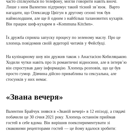
часто спілкуються по телефону, могли говорити навіть вночі.
Лише з ним Валентин підтримує такий тісний зв’язок. Варто
нагадати, що Олександр Цвігун в другому сезоні теж був
наймолодшим, але ще й одним з найбільш талановитих кухарів.
Він працює шеф-кухарем в «Kommuna Kitchen».
Їх дружба сприяла запуску процесу по зеленому маслу. Про це
хлопець повідомив своїй аудиторії читачів у Фейсбуці.
На кулінарному шоу він дружив також з Анастасією Кобиляцькою.
Ходили чутки навіть про їх романтичні відносини, але в інтерв’ю
він спростував дану інформацію. Хлопець розповів, що це був
просто гумор. Дівчина дійсно приваблива та сексуальна, але
стосунків у них немає.
«Звана вечеря»
Валентин Брайчук знявся в «Званій вечері» в 12 епізоді, а глядачі
побачили це 30 січня 2021 року. Хлопець останнім приймав
гостей в себе вдома. Він вирішив поекспериментувати зі
смаковими рецепторами гостей — це йому вдалося зробити: