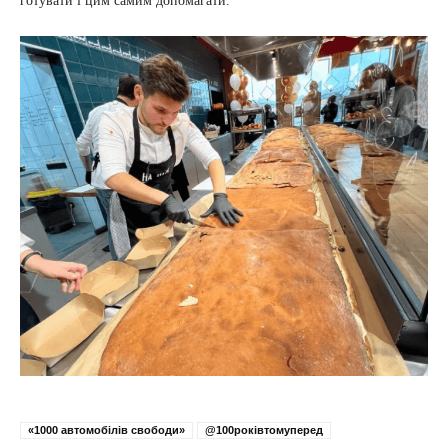
готувати і цим самим допомагати.
«1000 автомобілів свободи»
@100роківтомуперед