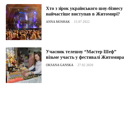
Хто з зірок українського шоу-бізнесу
найчастіше виступав в Житомирі?
ANNA MOSHAK
-
15.07.2022
Учасник телешоу “Мастер Шеф”
візьме участь у фестивалі Житомира
OKSANA GANSKA
-
27.02.2020