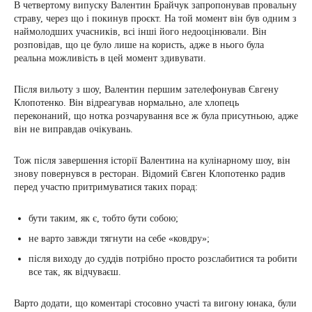
В четвертому випуску Валентин Брайчук запропонував провальну
страву, через що і покинув проєкт. На той момент він був одним з
наймолодших учасників, всі інші його недооцінювали. Він
розповідав, що це було лише на користь, адже в нього була
реальна можливість в цей момент здивувати.
Після вильоту з шоу, Валентин першим зателефонував Євгену
Клопотенко. Він відреагував нормально, але хлопець
переконаний, що нотка розчарування все ж була присутньою, адже
він не виправдав очікувань.
Тож після завершення історії Валентина на кулінарному шоу, він
знову повернувся в ресторан. Відомий Євген Клопотенко радив
перед участю притримуватися таких порад:
бути таким, як є, тобто бути собою;
не варто завжди тягнути на себе «ковдру»;
після виходу до суддів потрібно просто розслабитися та робити
все так, як відчуваєш.
Варто додати, що коментарі стосовно участі та вигону юнака, були