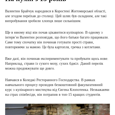
Валентин Брайчук народився в Коростені Житомирської області,
але згодом переїхав до столиці. Цей шлях був складним, але такі
випробування зробили хлопця лише сильнішим.
Ще в юному віці він почав цікавитися кулінарією. В одному з
інтерв’ю Валентин розповідав, що його батьки багато працювали.
Саме тому спочатку він починав готувати прості страви,
повторюючи за мамою. Це була картопля, гречка з котлетами.
Вже далі, він починав експериментувати та пробувати щось нове.
Наприклад, страви із сухого моху, сухих бджіл. Даний перелік
можна продовжувати ще довго.
Навчався в Коледжі Ресторанного Господарства. В рамках
навчального процесу проходив безкоштовний факультативний
курс з кулінарного мистецтва від Євгена Клопотенка. Незважаючи
на страх співбесіди, він потрапив в топ-15 кращих студентів.