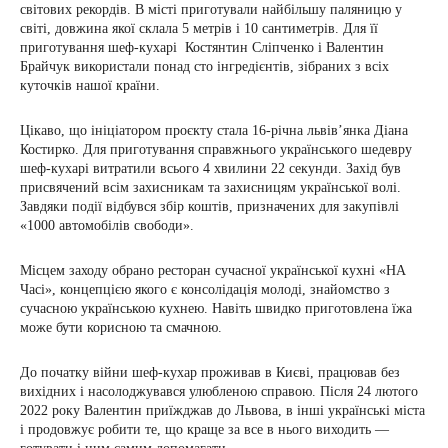
світових рекордів. В місті приготували найбільшу паляницю у
світі, довжина якої склала 5 метрів і 10 сантиметрів. Для її
приготування шеф-кухарі Костянтин Сліпченко і Валентин
Брайчук використали понад сто інгредієнтів, зібраних з всіх
куточків нашої країни.
Цікаво, що ініціатором проєкту стала 16-річна львів’янка Діана
Костирко. Для приготування справжнього українського шедевру
шеф-кухарі витратили всього 4 хвилини 22 секунди. Захід був
присвячений всім захисникам та захисницям української волі.
Завдяки події відбувся збір коштів, призначених для закупівлі
«1000 автомобілів свободи».
Місцем заходу обрано ресторан сучасної української кухні «НА
Часі», концепцією якого є консолідація молоді, знайомство з
сучасною українською кухнею. Навіть швидко приготовлена їжа
може бути корисною та смачною.
До початку війни шеф-кухар проживав в Києві, працював без
вихідних і насолоджувався улюбленою справою. Після 24 лютого
2022 року Валентин приїжджав до Львова, в інші українські міста
і продовжує робити те, що краще за все в нього виходить —