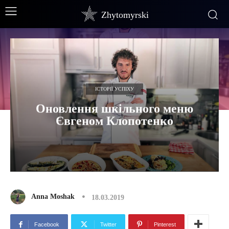
Zhytomyrski
ІСТОРІЇ УСПІХУ
Оновлення шкільного меню
Євгеном Клопотенко
Anna Moshak
18.03.2019
Facebook
Twitter
Pinterest