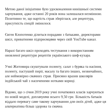
Метою даної ініціативи було удосконалення нинішньої системи
харчування, адже останні 20 років вона залишалася незмінною.
Позитивно те, що вартість страв зберіглася, але рецептура,
присутність спецій змінилося.
Євген Клопотенко ділиться порадами з батьками, директорами
шкіл, приватними підприємцями через свій YouTube канал.
Наразі багато шкіл проходять тестування з використанням
оновленої рецептури рецептів українського шеф-кухара.
Учні Житомира скуштували поленту, салат з буряка та насіння,
поленту, пастуший пиріг, масалу та багато інших, незвичайних,
але неймовірно смачних страв. Приємно вразив школярів
індійський чай з насиченими нотками кориці.
Відомо, що з січня 2019 року учні початкових класів харчуються
по новій моделі, доплачуючи всього 9,50 грн. Більшість батьків
віддало перевагу саме такому харчуванню для своїх дітей, адже ця
альтернатива більш здорова та смачна.