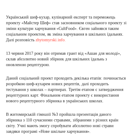
Український шеф-кухар, кулінарний експерт та переможець
проекту «Майстер Шеф» став засновником соціального проекту зі
зміни культури харчування «CultFood». Євген зайнявся таким
соціальним проектом, як зміна харчування в шкільних їдальнях.
Далі розповість
zhytomyrski.info.
13 червня 2017 року він отримав грант від «Ашан для молоді»,
склав абсолютно новий збірник для шкільних їдальнь з
оновленою рецептурою.
Даний соціальний проект проходить декілька етапів: починається
розробкою шеф-кухарем нових рецептів, далі проходить
тестування у школах – партнерах. Третім етапом є затвердження
рецептурних карт. Фінальним етапом проекту є використання
нового рецептурного збірника в українських школах.
В житомирській гімназії №3 пройшла презентація даного
збірника з 110 сучасними стравами, зібраними з різних країн
світу. Учні мають змогу спробувати абсолютно нові страви
завдяки програмі «Нове шкільне харчування».