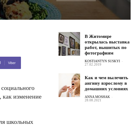
В Житомире
открылась выставка
работ, вышитых по
фотографиям
KOSTIANTYN SUSKYI
-
Viber
27.02.2019
Как и чем вылечить
ангину взрослому в
 социального
домашних условиях
, как изменение
ANNA MOSHAK
-
28.08.2021
для школьных