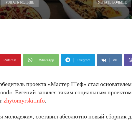
УЗНАТЬ БОЛЬШЕ
УЗНАТЬ БОЛЬШЕ
Pinterest
WhatsApp
Telegram
VK
обедитель проекта «Мастер Шеф» стал основателем
ood». Евгений занялся таким социальным проектом
ет
zhytomyrski.info
.
для молодежи», составил абсолютно новый сборник 