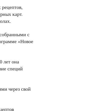
 рецептов,
рных карт.
олах.
 собранными с
ограмме «Новое
0 лет она
вие специй
ями через свой
цептов