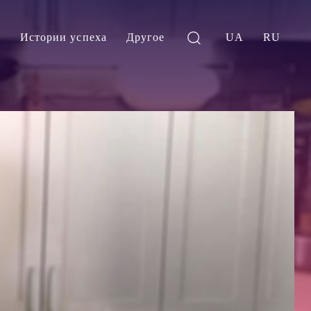
и
Истории успеха
Другое
UA
RU