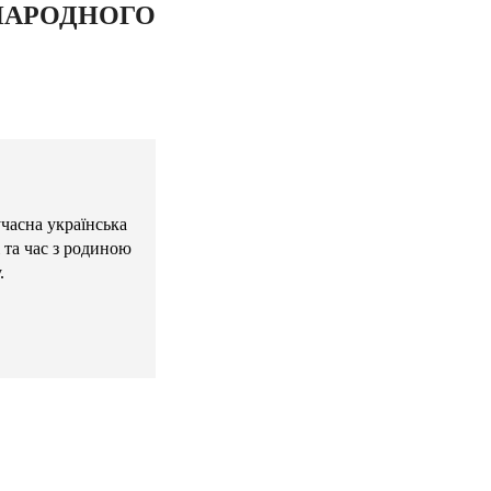
НАРОДНОГО
учасна українська
 та час з родиною
.