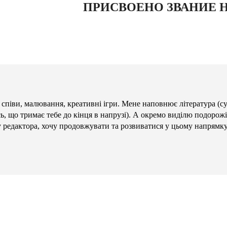
ПРИСВОЕНО ЗВАНИЕ 
 співи, малювання, креативні ігри. Мене наповнює література (с
сь, що тримає тебе до кінця в напрузі). А окремо виділю подорожі
у редактора, хочу продовжувати та розвиватися у цьому напрямку