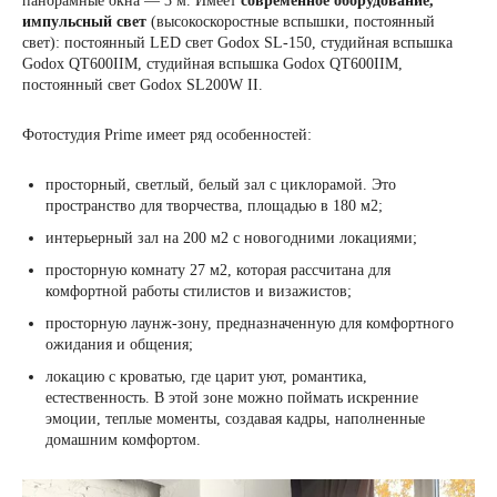
панорамные окна — 3 м. Имеет
современное оборудование,
импульсный свет
(высокоскоростные вспышки, постоянный
свет): постоянный LED свет Godox SL-150, студийная вспышка
Godox QT600IIM, студийная вспышка Godox QT600IIM,
постоянный свет Godox SL200W II.
Фотостудия Prime имеет ряд особенностей:
просторный, светлый, белый зал с циклорамой. Это
пространство для творчества, площадью в 180 м2;
интерьерный зал на 200 м2 с новогодними локациями;
просторную комнату 27 м2, которая рассчитана для
комфортной работы стилистов и визажистов;
просторную лаунж-зону, предназначенную для комфортного
ожидания и общения;
локацию с кроватью, где царит уют, романтика,
естественность. В этой зоне можно поймать искренние
эмоции, теплые моменты, создавая кадры, наполненные
домашним комфортом.