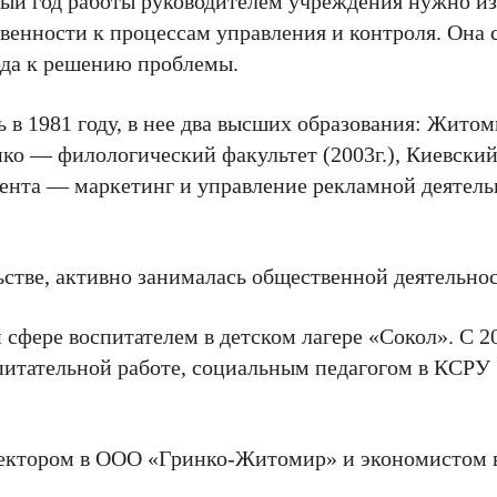
рвый год работы руководителем учреждения нужно и
енности к процессам управления и контроля. Она с
хода к решению проблемы.
ь в 1981 году, в нее два высших образования: Жито
ко — филологический факультет (2003г.), Киевски
нта — маркетинг и управление рекламной деятель
ьстве, активно занималась общественной деятельно
 сфере воспитателем в детском лагере «Сокол». С 2
спитательной работе, социальным педагогом в КСР
ректором в ООО «Гринко-Житомир» и экономистом