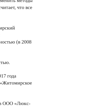
зменить методы
читает, что все
мирский
й
ностью (в 2008
стью.
017 года
У «Житомирское
 в ООО «Люкс-