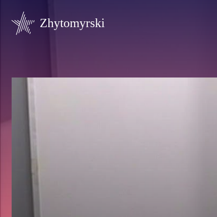
Zhytomyrski