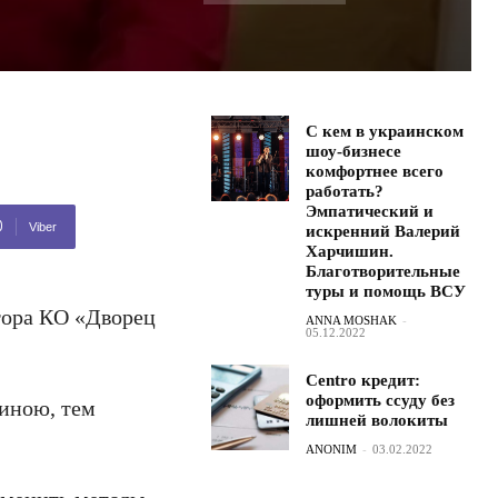
С кем в украинском
шоу-бизнесе
комфортнее всего
работать?
Эмпатический и
Viber
искренний Валерий
Харчишин.
Благотворительные
туры и помощь ВСУ
тора КО «Дворец
ANNA MOSHAK
-
05.12.2022
Centro кредит:
оформить ссуду без
линою, тем
лишней волокиты
ANONIM
-
03.02.2022