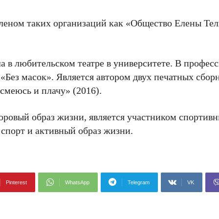
леном таких организаций как «Общество Елены Тел
а в любительском театре в университете. В профес
«Без масок». Является автором двух печатных сбо
смеюсь и плачу» (2016).
доровый образ жизни, является участником спортив
спорт и активный образ жизни.
Pinterest
WhatsApp
Telegram
VK