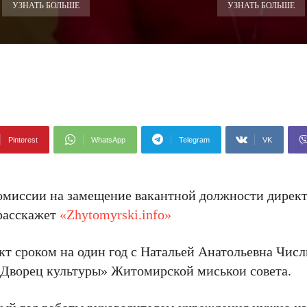
УЗНАТЬ БОЛЬШЕ
УЗНАТЬ БОЛЬШЕ
Pinterest
WhatsApp
Telegram
VK
комиссии на замещение вакантной должности дирек
 расскажет
«Zhytomyrski.info»
т сроком на один год с Натальей Анатольевна Чис
«Дворец культуры» Житомирской миcькои совета.