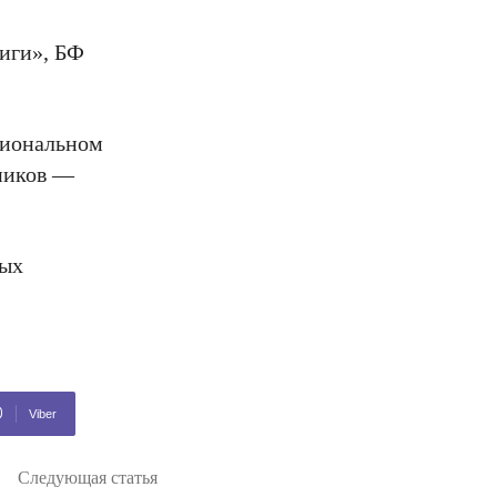
иги», БФ
сиональном
рников —
ных
Viber
Следующая статья