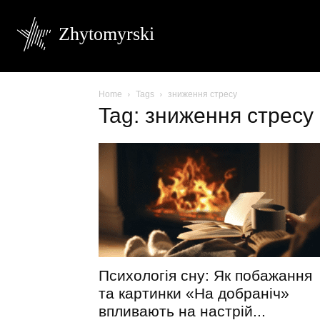
Zhytomyrski
Home
Tags
зниження стресу
Tag: зниження стресу
Психологія сну: Як побажання
та картинки «На добраніч»
впливають на настрій...