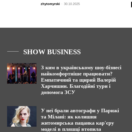
zhytomyrski
-
30.10.2025
SHOW BUSINESS
З ким в українському шоу-бізнесі
найкомфортніше працювати?
Емпатичний та щирий Валерій
Харчишин. Благодійні тури і
допомога ЗСУ
У неї брали автографи у Парижі
та Мілані: як колишня
житомирська пацанка кар'єру
моделі в пляшці втопила