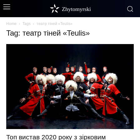
Zhytomyrski
Home
Tags
театр тіней «Teulis»
Tag: театр тіней «Teulis»
Топ вистав 2020 року з зірковим