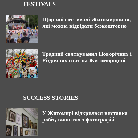
FESTIVALS
Щорічні фестивалі Житомирщини,
які можна відвідати безкоштовно
Традиції святкування Новорічних і
Різдвяних свят на Житомирщині
SUCCESS STORIES
У Житомирі відкрилася виставка
робіт, вишитих з фотографій