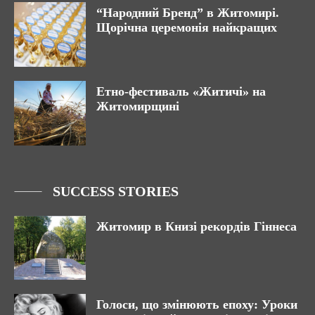
“Народний Бренд” в Житомирі.
Щорічна церемонія найкращих
Етно-фестиваль «Житичі» на
Житомирщині
SUCCESS STORIES
Житомир в Книзі рекордів Гіннеса
Голоси, що змінюють епоху: Уроки