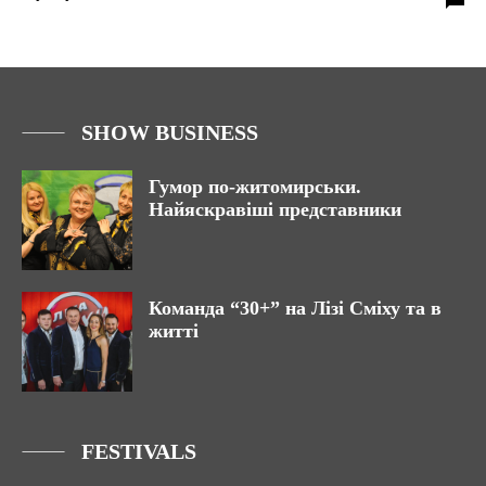
SHOW BUSINESS
Гумор по-житомирськи.
Найяскравіші представники
Команда “30+” на Лізі Сміху та в
житті
FESTIVALS