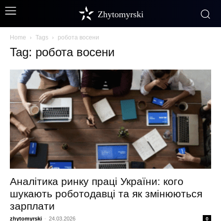
Zhytomyrski
Home
Tags
робота восени
Tag: робота восени
Аналітика ринку праці України: кого
шукають роботодавці та як змінюються
зарплати
zhytomyrski
-
24.03.2026
0