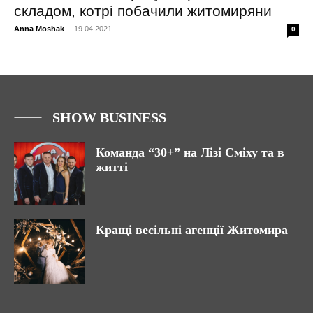
складом, котрі побачили житомиряни
Anna Moshak
-
19.04.2021
0
SHOW BUSINESS
Команда “30+” на Лізі Сміху та в
житті
Кращі весільні агенції Житомира