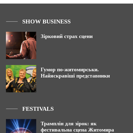
SHOW BUSINESS
Зірковий страх сцени
Гумор по-житомирськи.
Найяскравіші представники
FESTIVALS
Трамплін для зірок: як
фестивальна сцена Житомира