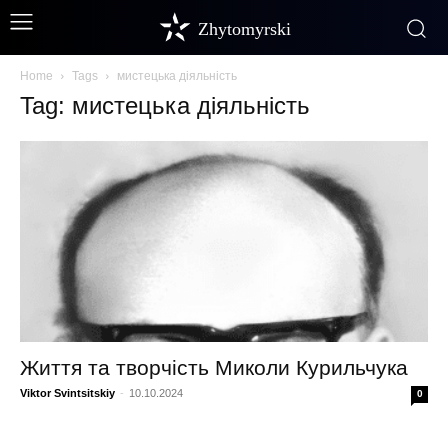
Zhytomyrski
Home
Tags
мистецька діяльність
Tag: мистецька діяльність
Життя та творчість Миколи Курильчука
Viktor Svintsitskiy
-
10.10.2024
0