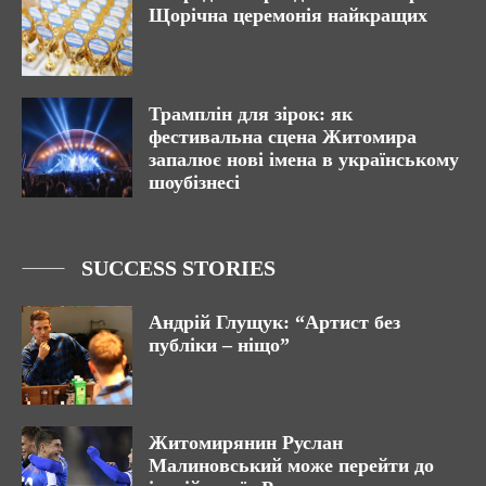
Щорічна церемонія найкращих
Трамплін для зірок: як
фестивальна сцена Житомира
запалює нові імена в українському
шоубізнесі
SUCCESS STORIES
Андрій Глущук: “Артист без
публіки – ніщо”
Житомирянин Руслан
Малиновський може перейти до