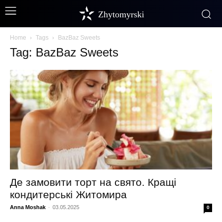
Zhytomyrski
Home
Tags
BazBaz Sweets
Tag: BazBaz Sweets
Де замовити торт на свято. Кращі
кондитерські Житомира
Anna Moshak
-
03.05.2025
0