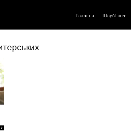
Головна
Шоубізнес
итерських
0