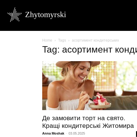
Zhytomyrski
Home
Tags
асортимент кондитерських
Tag: асортимент конд
Де замовити торт на свято.
Кращі кондитерські Житомира
Anna Moshak
-
03.05.2025