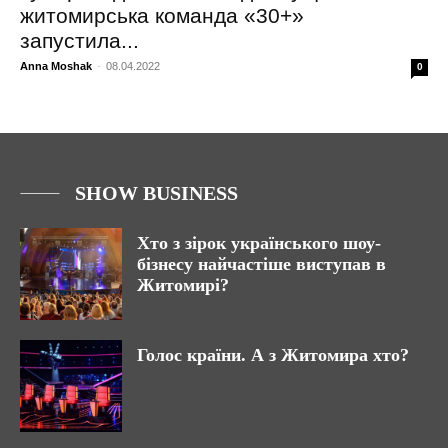
житомирська команда «30+»
запустила...
Anna Moshak
-
08.04.2022
0
SHOW BUSINESS
Хто з зірок українського шоу-
бізнесу найчастіше виступав в
Житомирі?
Голос країни. А з Житомира хто?