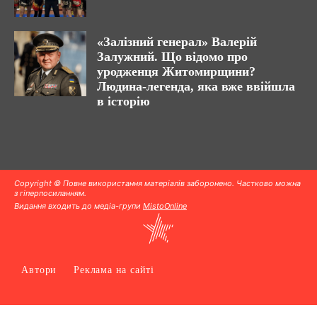
«Залізний генерал» Валерій
Залужний. Що відомо про
уродженця Житомирщини?
Людина-легенда, яка вже ввійшла
в історію
Copyright © Повне використання матеріалів заборонено. Частково можна
з гіперпосиланням.
Видання входить до медіа-групи
MistoOnline
Автори
Реклама на сайті
.
.