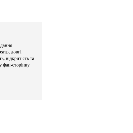
идання
атр, довгі
ь, відкритість та
у фан-сторінку