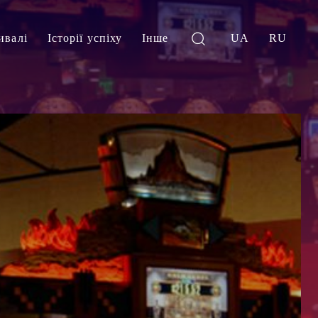
ивалі
Історії успіху
Інше
UA
RU