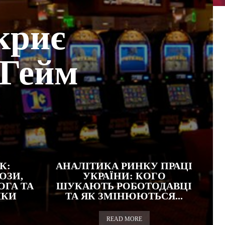
криє
тГейм
К:
АНАЛІТИКА РИНКУ ПРАЦІ
ОЗИ,
УКРАЇНИ: КОГО
ГА ТА
ШУКАЮТЬ РОБОТОДАВЦІ
ЛКИ
ТА ЯК ЗМІНЮЮТЬСЯ...
READ MORE