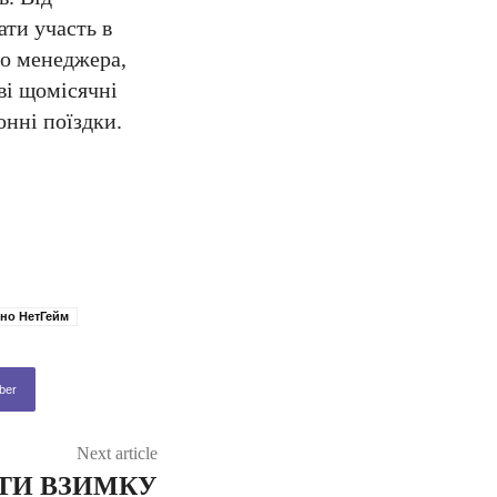
ати участь в
го менеджера,
ві щомісячні
онні поїздки.
ино НетГейм
ber
Next article
ТИ ВЗИМКУ