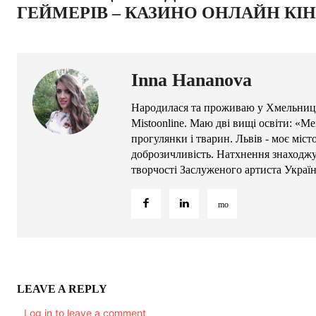
ГЕЙМЕРІВ – КАЗИНО ОНЛАЙН КІН
Inna Hananova
Народилася та проживаю у Хмельниць
Mistoonline. Маю дві вищі освіти: «М
прогулянки і тварин. Львів - моє міс
доброзичливість. Натхнення знаходжу 
творчості Заслуженого артиста Украї
LEAVE A REPLY
Log in to leave a comment