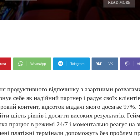
READ MORE
rest
WhatsApp
Telegram
VK
Vi
я продуктивного відпочинку з азартними розвагами
нує себе як надійний партнер і радує своїх клієнт
ровий контент, відсоток віддачі якого досягає 97%. 
ти шість рівнів і досягти високих результатів. Ге
яка працює в режимі 24/7 і моментально реагує на з
авлені платіжні термінали допоможуть без проблем п