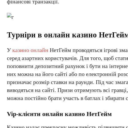
фінансові транзакції.
Турніри в онлайн казино НетГей
У
казино онлайн
НетГейм проводяться ігрові зма
серед азартних користувачів. Для того, щоб ста
поповнити депозитний рахунок і бути на інтернет
них можна на його сайті або по електронній розс
призначає розмір ставки на раунди. Під час змаг
виводяться на сайті. Призи отримують всі гравці,
можна постійно брати участь в батлах і збирати 
Vip-клієнти онлайн казино НетГейм
Казино надає прекрасну можливість підвищити сві