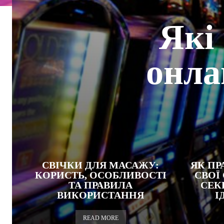
Які
онла
СВІЧКИ ДЛЯ МАСАЖУ:
ЯК ПР
КОРИСТЬ, ОСОБЛИВОСТІ
СВОЇ
ТА ПРАВИЛА
СЕК
ВИКОРИСТАННЯ
І
READ MORE