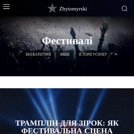
Zhytomyrski
Фестивалі
БЕЗ КАТЕГОРІЇ
ІНШЕ
ІСТОРІЇ УСПІХУ
ТРАМПЛІН ДЛЯ ЗІРОК: ЯК
ФЕСТИВАЛЬНА СЦЕНА