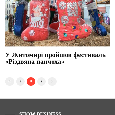
У Житомирі пройшов фестиваль
«Різдвяна панчоха»
7
8
9
SHOW BUSINESS