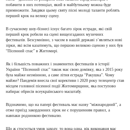
побачити в них потенціал, який в майбутньому можна буде
примножити. Завдяки цьому святу пісні молоді таланти роблять
перший крок на велику сцену.
В сучасному шоу-бізнесі існує багато зірок естради, які свій
перший крок робили на сцені вищезгаданих музичних
фестивалів. Безсумнівно, з часом в нашій державі з’являться нові
зірки, які всім казатимуть, що першою великою сценою у них був
“Пісенний спас” в Житомирі.
Як і більшість поважних і знаменитих фестивалів в історії
України “Пісенний спас” також має свою домівку, яка з 2015 року
була майже незмінною, а саме літня естрада “Ракушка”. Чому
майже? Пандемія внесла свої корективи і 2020 року телецентр став
місцем головної пісенної події Житомирщини, яка поступово
набирає обрисів всеукраїнського масштабу.
Відзначимо, що на папері фестиваль має назву “міжнародний”, а
отже приїзд закордонних зірок не є порушенням правил, а
навпаки родзинкою фестивалю.
Що ж стосується умов заходу, то вона одна, вік виконавця має