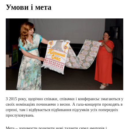
Умови і мета
З 2015 року, щорічно співаки, співачки і конферансьє змагаються у
своїх номінаціях починаючи з весни. А гала-концерти проходять в
серпні, там і відбувається підбивання підсумків усіх попередніх
прослуховувань.
Мета – допомогти розкрити нові таланти серед аматорів і