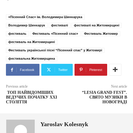
«Пісенний Спас» ім. Володимира Шинкарука
Володимир Шинкарук
фестивалі
фестивалі на Житомирщині
фестиваль
Фестиваль «Пісенний спас»
Фестиваль Житомир
фестиваль на Житомирщині
Фестиваль української пісні “Пісенний спас” у Житомирі
фестивальна Житомирщина
Facebook
Twitter
Pinterest
Previous article
Next article
ТОП НАЙВІДОМІШИХ
“LESIA GRAND FEST”.
ВЕДУЧИХ ПОЧАТКУ ХХІ
СВЯТО МУЗИКИ В
СТОЛІТТЯ
НОВОГРАДІ
Yaroslav Kolesnyk