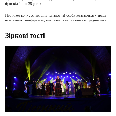
бути від 14 до 35 років.
Протягом конкурсних днів талановиті особи змагаються у трьох
номінаціях: конферансьє, виконавець авторської і естрадної пісні.
Зіркові гості