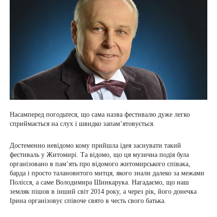
Насамперед погодьтеся, що сама назва фестивалю дуже легко
сприймається на слух і швидко запам’ятовується.
Достеменно невідомо кому прийшла ідея заснувати такий
фестиваль у Житомирі. Та відомо, що ця музична подія була
організовано в пам’ять про відомого житомирського співака,
барда і просто талановитого митця, якого знали далеко за межами
Полісся, а саме Володимира Шинкарука. Нагадаємо, що наш
земляк пішов в інший світ 2014 року, а через рік, його донечка
Ірина організовує співоче свято в честь свого батька.