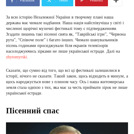
Facebook
Twitter
Pinterest
За всю історію Незалежної України в творчому плані наша
держава має чимале надбання. Наша нація найспівучіша у світі і
численні щорічні музичні фестивалі тому є підтвердженням.
Згадати лишень такі пісенні свята як, “Таврійські ігри”, “Червона
рута”, “Співоче поле” і багато інших. Чимало шанувальників
пісень годинами просиджували біля екранів телевізорів
насолоджуючись зірками не лише української естради. Далі на
zhytomyrski
.
Сказати, що сумно від того, що всі ці фестивалі залишилися в
історії, нічого не сказати. Такий закон, щось відходить в минуле, а
щось народжується нове з плином часу. Ось і наша житомирська
земля стала однією з тих, яка має за честь приймати зірок не лише
української естради.
Пісенний спас