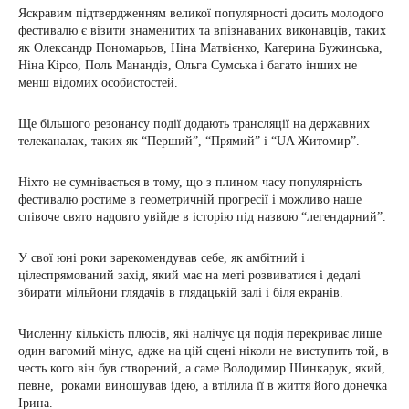
Яскравим підтвердженням великої популярності досить молодого
фестивалю є візити знаменитих та впізнаваних виконавців, таких
як Олександр Пономарьов, Ніна Матвієнко, Катерина Бужинська,
Ніна Кірсо, Поль Манандіз, Ольга Сумська і багато інших не
менш відомих особистостей.
Ще більшого резонансу події додають трансляції на державних
телеканалах, таких як “Перший”, “Прямий” і “UA Житомир”.
Ніхто не сумнівається в тому, що з плином часу популярність
фестивалю ростиме в геометричній прогресії і можливо наше
співоче свято надовго увійде в історію під назвою “легендарний”.
У свої юні роки зарекомендував себе, як амбітний і
цілеспрямований захід, який має на меті розвиватися і дедалі
збирати мільйони глядачів в глядацькій залі і біля екранів.
Численну кількість плюсів, які налічує ця подія перекриває лише
один вагомий мінус, адже на цій сцені ніколи не виступить той, в
честь кого він був створений, а саме Володимир Шинкарук, який,
певне, роками виношував ідею, а втілила її в життя його донечка
Ірина.