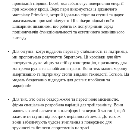
проміжній підошві Boost, яка забезпечує повернення енергії
при кожному кроці. Верх пари виконується із дихаючого
матеріалу Primeknit, котрий ідеально сідає на ступні та дарує
максимально приємні відчуття. Ці снікери відомі своїм
шикарним дизайном, що робить їх популярними серед
поціновувачів функціональності та естетичного зовнішнього
вигляду.
Для бігунів, котрі віддають перевагу стабільності та підтримці,
ми пропонуємо розглянути Supernova. Ці кросівки для бігу
поєднують дуже міцну та стійку конструкцію, призначену для
контролю рухів та запобігання травм. Вони теж мають хорошу
амортизацію та підтримку стопи завдяки технології Torsion. Ця
модель бездоганно підходить для довгих пробіжок та
марафонів.
Для тих, хто бігає бездоріжжям та пересічною місцевістю,
фірма спеціально розробила варіації для трейлранінгу. Вони
мають захисні елементи в платформі та верхній частині, щоб
захистити ступні від гострих нерівностей землі. До того ж
вони забезпечують чудове зчеплення з поверхнею для
зручності та безпеки спортсменів на трасі.