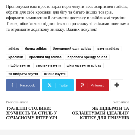
Пропонуємо вам просто зараз переглянути весь асортимент adidas,
обрати для себе кросівки для бігу та багато інших товарів,
оформити замовлення й отримати доставку в найближчі терміни.
Також, обов’язково підпишіться на розсилку зі свіжими новинами
та отримайте додаткову знижку. Вдалих покупок!
adidas
бренд adidas
брендовий одяг adidas
взуття adidas
кросівки
кросівки від adidas
переваги бренду adidas
підбір взуття
стильне взуття
ціни на взуття adidas
як вибрати взуття
якісне взуття
Facebook
Twitter
Pinterest
Previous article
Next article
ТУАЛЕТНІ СТОЛИКИ:
ЯК ПІДІБРАТИ ТА
ЗРУЧНІСТЬ ТА СТИЛЬ У
ОБЛАШТУВАТИ ІДЕАЛЬНУ
СУЧАСНОМУ ІНТЕР’ЄРІ
КЛІТКУ ДЛЯ ГРИЗУНІВ