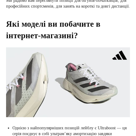
Ми радимо вам переглянути позиції для бігунів-початківців, для
професійних спортсменів, для занять на короткі та довгі дистанції.
Які моделі ви побачите в
інтернет-магазині?
Однією з найпопулярніших позицій лейблу є Ultraboost — ця
серія поєднує в собі ультрам’яку амортизацію завдяки