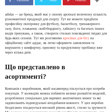
Facebook
Twitter
Pinterest
adidas — це бренд, який має у своєму арсеналі величезну кількість
різноманітної продукції для спорту. Тут ви можете придбати
професійну екіпіровку для футболу, баскетболу, тренажерного
залу, йоги, плавання, скейтбордингу, хайкінгу та багатьох інших
видів тренувань, а також, створити стильні повсякденні іміджі для
будь-яких сезонів. Тут ми розглянемо
кросівки для бігу
на
офіційному сайті адідас, як легко оформити замовлення та
вирушити у комфортну, приємну та продуктивну пробіжку вже
через кілька днів.
Що представлено в
асортименті?
Компанія є виробником, який насамперед піклується про потреби
покупців. У колекціях можна побачити велике розмаїття моделей,
розроблених спеціально для окремих анатомічних вимог та які
задовольнять індивідуальні вподобання кожного. У цих виробах
бездоганно поєднується високий рівень якості, стилю та зручності.