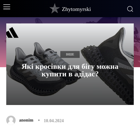
Zhytomyrski
ІНШЕ
Які кросівки для бігу можна
купити в адідас?
anonim
10.04.2024