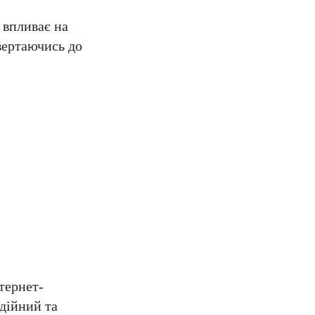
е впливає на
вертаючись до
тернет-
дійний та