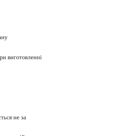
ану
При виготовленні
ться не за