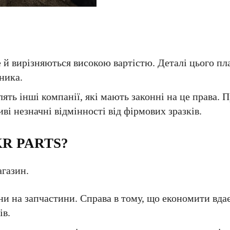
е й вирізняються високою вартістю. Деталі цього пл
ника.
ять інші компанії, які мають законні на це права. 
і незначні відмінності від фірмових зразків.
UKR PARTS?
агазин.
ни на запчастини. Справа в тому, що економити вдає
ів.