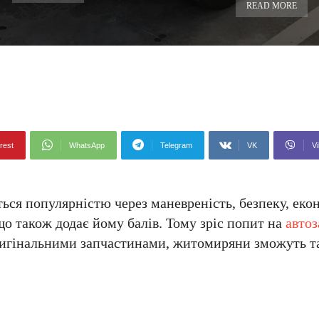
READ MORE
rest
WhatsApp
Telegram
VK
Vi
ься популярністю через маневреність, безпеку, екон
о також додає йому балів. Тому зріс попит на
авто
ригінальними запчастинами, житомиряни зможуть та