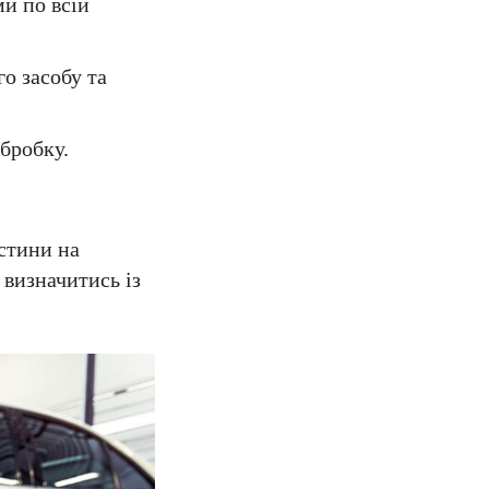
и по всій
о засобу та
бробку.
стини на
 визначитись із