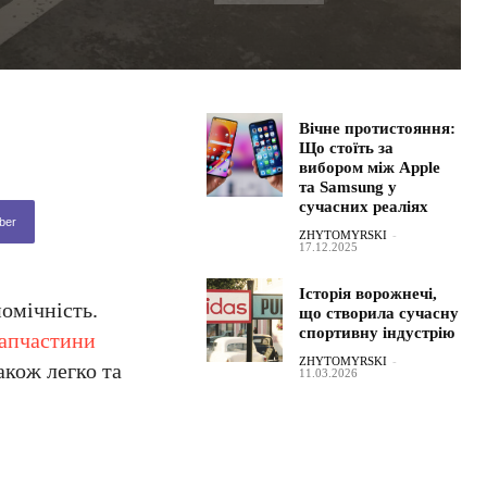
Вічне протистояння:
Що стоїть за
вибором між Apple
та Samsung у
сучасних реаліях
ber
ZHYTOMYRSKI
-
17.12.2025
Історія ворожнечі,
омічність.
що створила сучасну
спортивну індустрію
запчастини
ZHYTOMYRSKI
-
кож легко та
11.03.2026