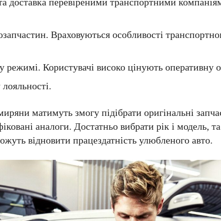
та доставка перевіреними транспортними компаніям
тозапчастин. Враховуються особливості транспортног
у режимі. Користувачі високо цінують оперативну о
 лояльності.
иряни матимуть змогу підібрати оригінальні запча
іковані аналоги. Достатньо вибрати рік і модель, та
жуть відновити працездатність улюбленого авто.