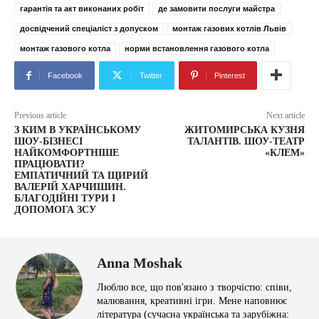
гарантія та акт виконаних робіт
де замовити послуги майстра
досвідчений спеціаліст з допуском
монтаж газових котлів Львів
монтаж газового котла
норми встановлення газового котла
Facebook
Twitter
Pinterest
Previous article
Next article
З КИМ В УКРАЇНСЬКОМУ
ЖИТОМИРСЬКА КУЗНЯ
ШОУ-БІЗНЕСІ
ТАЛАНТІВ. ШОУ-ТЕАТР
НАЙКОМФОРТНІШЕ
«КЛЕМ»
ПРАЦЮВАТИ?
ЕМПАТИЧНИЙ ТА ЩИРИЙ
ВАЛЕРІЙ ХАРЧИШИН.
БЛАГОДІЙНІ ТУРИ І
ДОПОМОГА ЗСУ
Anna Moshak
Люблю все, що пов'язано з творчістю: співи,
малювання, креативні ігри. Мене наповнює
література (сучасна українська та зарубіжна: