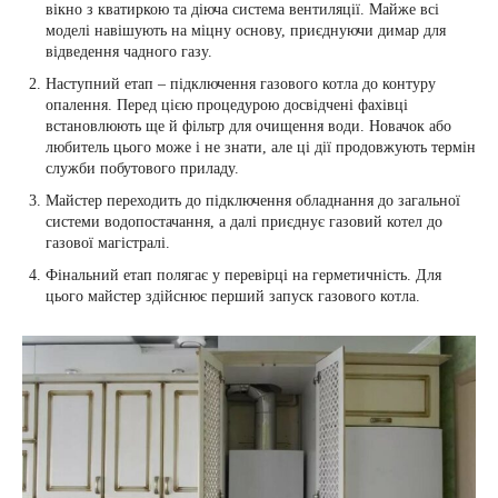
вікно з кватиркою та діюча система вентиляції. Майже всі
моделі навішують на міцну основу, приєднуючи димар для
відведення чадного газу.
Наступний етап – підключення газового котла до контуру
опалення. Перед цією процедурою досвідчені фахівці
встановлюють ще й фільтр для очищення води. Новачок або
любитель цього може і не знати, але ці дії продовжують термін
служби побутового приладу.
Майстер переходить до підключення обладнання до загальної
системи водопостачання, а далі приєднує газовий котел до
газової магістралі.
Фінальний етап полягає у перевірці на герметичність. Для
цього майстер здійснює перший запуск газового котла.