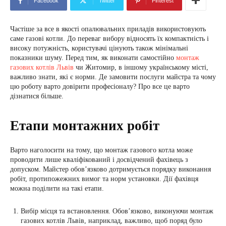
Facebook
Twitter
Pinterest
Частіше за все в якості опалювальних приладів використовують
саме газові котли. До переваг вибору відносять їх компактність і
високу потужність, користувачі цінують також мінімальні
показники шуму. Перед тим, як виконати самостійно
монтаж
газових котлів Львів
чи Житомир, в іншому українському місті,
важливо знати, які є норми. Де замовити послуги майстра та чому
цю роботу варто довірити професіоналу? Про все це варто
дізнатися більше.
Етапи монтажних робіт
Варто наголосити на тому, що монтаж газового котла може
проводити лише кваліфікований і досвідчений фахівець з
допуском. Майстер обов’язково дотримується порядку виконання
робіт, протипожежних вимог та норм установки. Дії фахівця
можна поділити на такі етапи.
Вибір місця та встановлення. Обов’язково, виконуючи монтаж
газових котлів Львів, наприклад, важливо, щоб поряд було