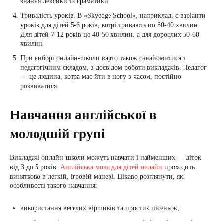
знання лексики та граматики.
Тривалість уроків. В «Skyedge School», наприклад, є варіанти
уроків для дітей 5-6 років, котрі тривають по 30-40 хвилин.
Для дітей 7-12 років це 40-50 хвилин, а для дорослих 50-60
хвилин.
При виборі онлайн-школи варто також ознайомитися з
педагогічним складом, з досвідом роботи викладачів. Педагог
— це людина, котра має йти в ногу з часом, постійно
розвиватися.
Навчання англійської в
молодшій групі
Викладачі онлайн-школи можуть навчати і найменших — діток
від 3 до 5 років.
Англійська мова для дітей онлайн
проходить
винятково в легкій, ігровій манері. Цікаво розглянути, які
особливості такого навчання:
використання веселих віршиків та простих пісеньок;