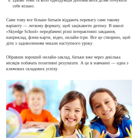
Цікаві теми та коло однодумців допомагають дітям почувати
себе вільно.
Саме тому все більше батьків віддають перевагу саме такому
варіанту — легкому формату, щоб зацікавити дитину. В школі
«Skyedge School» передбачені різні інтерактивні завдання,
наприклад, флеш-карти, відео, онлайн-ігри. Все це створено, щоб
діти з задоволенням чекали наступного уроку.
Обравши хороший онлайн-заклад, батьки вже через декілька
місяців побачать позитивні результати. А це в навчанні — одна з
ключових складових успіху.