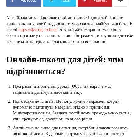
Facebook
Twitter
Pinterest
Англійська мова відкриває нові можливості для дітей. І це не
лише навчання, але й подорожі, саморозвиток, майбутня робота. В
школі
https://skyedge.school/
кожний житомирянин має змогу
обрати програму навчання та в онлайн-режимі, в зручний для себе
час вивчати матеріал та вдосконалювати свої знання.
Онлайн-школи для дітей: чим
відрізняються?
Програми, наповнення уроків. Обраний варіант має
зацікавити дитину, відповідати віку.
Підготовка до іспитів. Це популярний напрямок, котрий
допомагає підтягнути матеріал, згідно з приписами
Міністерства освіти. Завдяки постійному проходженню тестів,
учні тренуються, досягають певного рівня.
Англійська не лише для навчання, потрібний також розвиток
розмовної мови. В даному напрямку значно розширюється