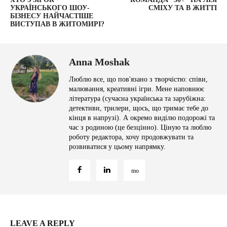
УКРАЇНСЬКОГО ШОУ-
СМІХУ ТА В ЖИТТІ
БІЗНЕСУ НАЙЧАСТІШЕ
ВИСТУПАВ В ЖИТОМИРІ?
Anna Moshak
Люблю все, що пов'язано з творчістю: співи,
малювання, креативні ігри. Мене наповнює
література (сучасна українська та зарубіжна:
детективи, трилери, щось, що тримає тебе до
кінця в напрузі). А окремо виділю подорожі та
час з родиною (це безцінно). Ціную та люблю
роботу редактора, хочу продовжувати та
розвиватися у цьому напрямку.
LEAVE A REPLY