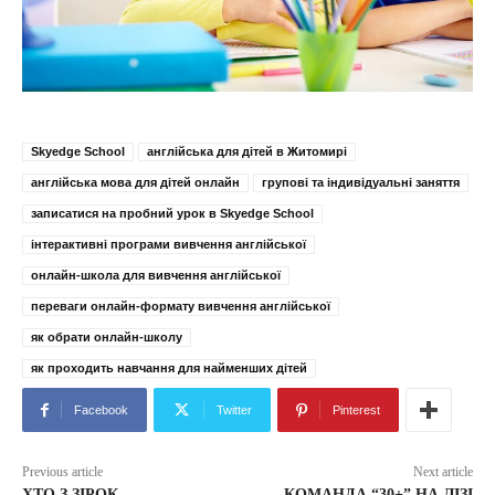
Skyedge School
англійська для дітей в Житомирі
англійська мова для дітей онлайн
групові та індивідуальні заняття
записатися на пробний урок в Skyedge School
інтерактивні програми вивчення англійської
онлайн-школа для вивчення англійської
переваги онлайн-формату вивчення англійської
як обрати онлайн-школу
як проходить навчання для найменших дітей
Facebook
Twitter
Pinterest
Previous article
Next article
ХТО З ЗІРОК
КОМАНДА “30+” НА ЛІЗІ