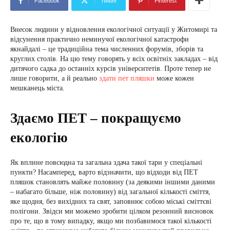
Facebook
Twitter
Pinterest
Внесок людини у відновлення екологічної ситуації у Житомирі та
відсунення практично неминучої екологічної катастрофи
якнайдалі – це традиційна тема численних форумів, зборів та
круглих столів. На цю тему говорять у всіх освітніх закладах – від
дитячого садка до останніх курсів університетів. Проте тепер не
лише говорити, а й реально
здати пет пляшки
може кожен
мешканець міста.
Здаємо ПЕТ – покращуємо
екологію
Як вплине повсюдна та загальна здача такої тари у спеціальні
пункти? Насамперед, варто відзначити, що відходи від ПЕТ
пляшок становлять майже половину (за деякими іншими даними
– набагато більше, ніж половину) від загальної кількості сміття,
яке щодня, без вихідних та свят, заповнює собою міські сміттєві
полігони. Звідси ми можемо зробити цілком резонний висновок
про те, що в тому випадку, якщо ми позбавимося такої кількості