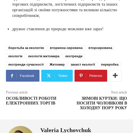
торгових підприємств, логістичних підприємств та інших
організацій зі своїми потужностями та великою
кількістю
співробітників;
дружнє ставлення до природи можливе вже зараз!
боротьба за екологію
вторинна сировина
вторсировина
екологія
екологія житомира
екотренди
екотренди сучасності
Житомир
захист екології
переробка
Facebook
Twitter
Pinterest
Previous article
Next article
ОСОБЛИВОСТІ РОБОТИ
ЗИМОВІ КУРТКИ: ЩО
ЕЛЕКТРОННИХ ТОРГІВ
НОСИТИ ЧОЛОВІКОВІ В
ХОЛОДНУ ПОРУ РОКУ
Valeria Lychovchuk