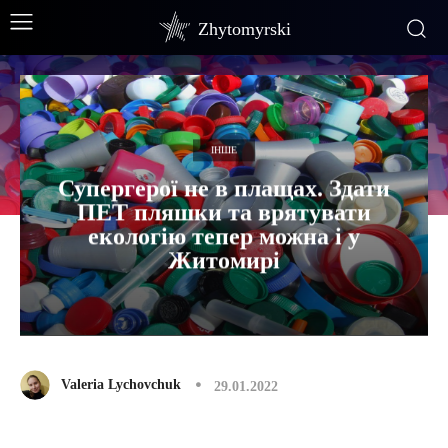
Zhytomyrski
ІНШЕ
Супергерої не в плащах. Здати
ПЕТ пляшки та врятувати
екологію тепер можна і у
Житомирі
Valeria Lychovchuk
29.01.2022