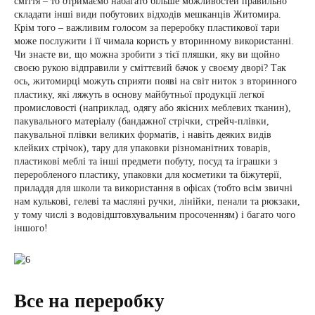
сміття – то отримаємо набагато більше можливостей правильно
складати інші види побутових відходів мешканців Житомира.
Крім того – важливим голосом за переробку пластикової тари
може послужити і її чимала користь у вторинному використанні.
Чи знаєте ви, що можна зробити з тієї пляшки, яку ви щойно
своєю рукою відправили у сміттєвий бачок у своєму дворі? Так
ось, житомирці можуть сприяти появі на світ ниток з вторинного
пластику, які ляжуть в основу майбутньої продукції легкої
промисловості (наприклад, одягу або якісних меблевих тканин),
пакувального матеріалу (бандажної стрічки, стрейч-плівки,
пакувальної плівки великих форматів, і навіть деяких видів
клейких стрічок), тару для упаковки різноманітних товарів,
пластикові меблі та інші предмети побуту, посуд та іграшки з
переробленого пластику, упаковки для косметики та біжутерії,
приладдя для школи та використання в офісах (тобто всім звичні
нам кулькові, гелеві та масляні ручки, лінійки, пенали та рюкзаки,
у тому числі з водовідштовхувальним просоченням) і багато чого
іншого!
Все на переробку