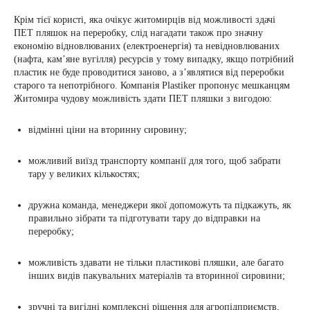
Крім тієї користі, яка очікує житомирців від можливості здачі
ПЕТ пляшок на переробку, слід нагадати також про значну
економію відновлюваних (електроенергія) та невідновлюваних
(нафта, кам’яне вугілля) ресурсів у тому випадку, якщо потрібний
пластик не буде проводитися заново, а з’являтися від переробки
старого та непотрібного. Компанія Plastiker пропонує мешканцям
Житомира чудову можливість здати ПЕТ пляшки з вигодою:
відмінні ціни на вторинну сировину;
можливий виїзд транспорту компанії для того, щоб забрати
тару у великих кількостях;
дружна команда, менеджери якої допоможуть та підкажуть, як
правильно зібрати та підготувати тару до відправки на
переробку;
можливість здавати не тільки пластикові пляшки, але багато
інших видів пакувальних матеріалів та вторинної сировини;
зручні та вигідні комплексні рішення для агропідприємств,