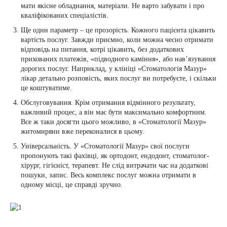
мати якісне обладнання, матеріали. Не варто забувати і про
кваліфікованих спеціалістів.
Ще один параметр – це прозорість. Кожного пацієнта цікавить
вартість послуг. Завжди приємно, коли можна чесно отримати
відповідь на питання, котрі цікавить, без додаткових
прихованих платежів, «підводного каміння», або нав’язування
дорогих послуг. Наприклад, у клініці «Стоматологія Мазур»
лікар детально розповість, яких послуг ви потребуєте, і скільки
це коштуватиме.
Обслуговування. Крім отримання відмінного результату,
важливий процес, а він має бути максимально комфортним.
Все ж таки досягти цього можливо, в «Стоматології Мазур»
житомиряни вже переконалися в цьому.
Універсальність. У «Стоматології Мазур» свої послуги
пропонують такі фахівці, як ортодонт, ендодонт, стоматолог-
хірург, гігієніст, терапевт. Не слід витрачати час на додаткові
пошуки, запис. Весь комплекс послуг можна отримати в
одному місці, це справді зручно.