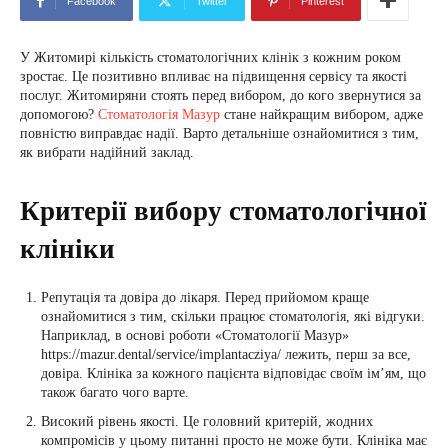
Facebook
Twitter
Pinterest
У Житомирі кількість стоматологічних клінік з кожним роком
зростає. Це позитивно впливає на підвищення сервісу та якості
послуг. Житомиряни стоять перед вибором, до кого звернутися за
допомогою?
Стоматологія Мазур
стане найкращим вибором, адже
повністю виправдає надії. Варто детальніше ознайомитися з тим,
як вибрати надійний заклад.
Критерії вибору стоматологічної
клініки
Репутація та довіра до лікаря. Перед прийомом краще
ознайомитися з тим, скільки працює стоматологія, які відгуки.
Наприклад, в основі роботи «Стоматології Мазур»
https://mazur.dental/service/implantacziya/ лежить, перш за все,
довіра. Клініка за кожного пацієнта відповідає своїм ім’ям, що
також багато чого варте.
Високий рівень якості. Це головний критерій, жодних
компромісів у цьому питанні просто не може бути. Клініка має