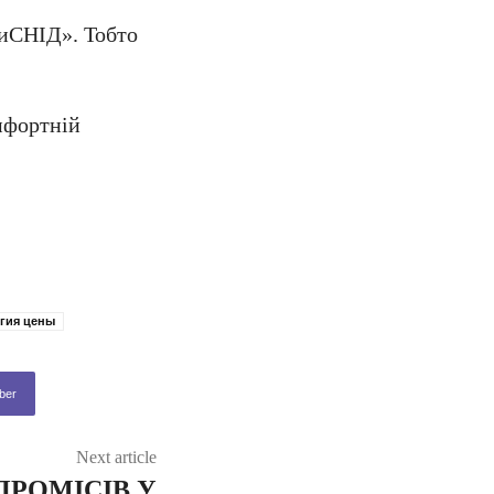
тиСНІД». Тобто
мфортній
гия цены
ber
Next article
ПРОМІСІВ У