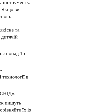
у інструменту.
. Якщо ви
исною.
якісне та
 дитячій
лос понад 15
-
 технології в
иСНІД».
о ж пишуть
орівняйте їх із