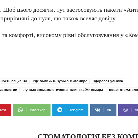
а. Щоб цього досягти, тут застосовують пакети «Ан
прирівняні до нуля, що також вселяє довіру.
 та комфорті, високому рівні обслуговування у «Ко
сность пациента
где вылечить зубы в Житомире
здоровая улыбка
матологии
лучшая стоматологическая клиника Житомира
новая стоматоло
rest
WhatsApp
Telegram
VK
Vi
СТОМАТОЛОГІЯ БЕЗ КОМ