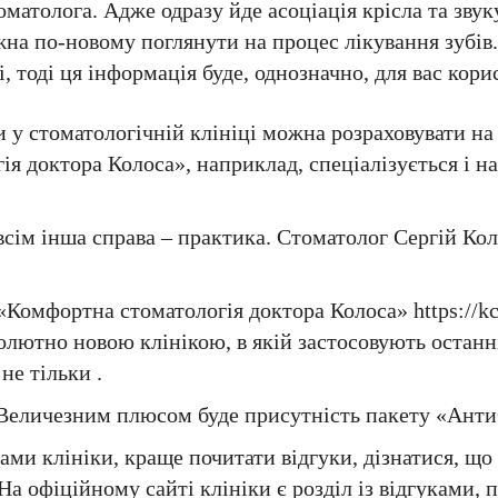
матолога. Адже одразу йде асоціація крісла та звук
жна по-новому поглянути на процес лікування зубів
 тоді ця інформація буде, однозначно, для вас кор
у стоматологічній клініці можна розраховувати на 
я доктора Колоса», наприклад, спеціалізується і на
овсім інша справа – практика. Стоматолог Сергій Ко
«Комфортна стоматологія доктора Колоса» https://kc
бсолютно новою клінікою, в якій застосовують останні
не тільки .
 Величезним плюсом буде присутність пакету «Ант
вами клініки, краще почитати відгуки, дізнатися, щ
а офіційному сайті клініки є розділ із відгуками, п