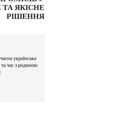
ТА ЯКІСНЕ
РІШЕННЯ
учасна українська
 та час з родиною
.