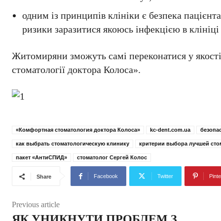
одним із принципів клініки є безпека пацієнт
ризики заразитися якоюсь інфекцією в клініці 
Житомиряни зможуть самі переконатися у якості
стоматології доктора Колоса».
«Комфортная стоматология доктора Колоса»
kc-dent.com.ua
безопа
как выбрать стоматологическую клинику
критерии выбора лучшей сто
пакет «АнтиСПИД»
стоматолог Сергей Колос
Facebook
Twitter
Pinte
Share
Previous article
ЯК УНИКНУТИ ПРОБЛЕМ З