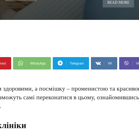
READ MORE
rest
WhatsApp
Telegram
VK
Vi
би здоровими, а посмішку – променистою та красив
зможуть самі переконатися в цьому, ознайомившись 
.
клініки