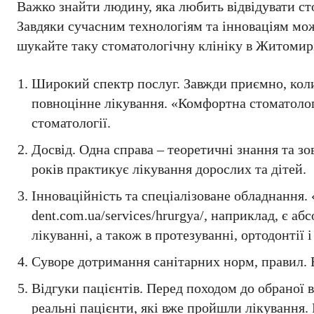
Важко знайти людину, яка любить відвідувати сто
Завдяки сучасним технологіям та інноваціям мо
шукайте таку стоматологічну клініку в Житомирі,
Широкий спектр послуг. Завжди приємно, коли 
повноцінне лікування. «Комфортна стоматологі
стоматології.
Досвід. Одна справа – теоретичні знання та з
років практикує лікування дорослих та дітей.
Інноваційність та спеціалізоване обладнання. 
dent.com.ua/services/hrurgya/, наприклад, є а
лікуванні, а також в протезуванні, ортодонтії і 
Суворе дотримання санітарних норм, правил.
Відгуки пацієнтів. Перед походом до обраної 
реальні пацієнти, які вже пройшли лікування. Н