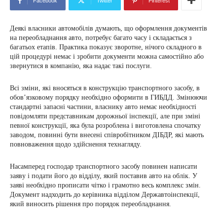
Facebook
Twitter
Pinterest
Деякі власники автомобілів думають, що оформлення документів
на переобладнання авто, потребує багато часу і складається з
багатьох етапів. Практика показує зворотне, нічого складного в
цій процедурі немає і зробити документи можна самостійно або
звернутися в компанію, яка надає такі послуги.
Всі зміни, які вносяться в конструкцію транспортного засобу, в
обов’язковому порядку необхідно оформити в ГИБДД. Змінюючи
стандартні запасні частини, власнику авто немає необхідності
повідомляти представникам дорожньої інспекції, але при зміні
певної конструкції, яка була розроблена і виготовлена ​​спочатку
заводом, повинні бути внесені співробітником ДІБДР, які мають
повноваження щодо здійснення технагляду.
Насамперед господар транспортного засобу повинен написати
заяву і подати його до відділу, який поставив авто на облік. У
заяві необхідно прописати чітко і грамотно весь комплекс змін.
Документ надходить до керівника відділом Державтоінспекції,
який виносить рішення про порядок переобладнання.