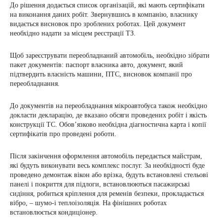
До рішення додається список організацій, які мають сертифікати
на виконання даних робіт. Звернувшись в компанію, власнику
видається висновок про зроблених роботах. Цей документ
необхідно надати за місцем реєстрації ТЗ.
Щоб зареєструвати переобладнаний автомобіль, необхідно зібрати
пакет документів: паспорт власника авто, документ, який
підтвердить власність машини, ПТС, висновок компанії про
переобладнання.
До документів на переобладнання мікроавтобуса також необхідно
докласти декларацію, де вказано обсяги проведених робіт і якість
конструкції ТС. Обов’язково необхідна діагностична карта і копії
сертифікатів про проведені роботи.
Після закінчення оформлення автомобіль передається майстрам,
які будуть виконувати весь комплекс послуг. За необхідності буде
проведено демонтаж вікон або врізка, будуть встановлені стельові
панелі і покриття для підлоги, встановлюються пасажирські
сидіння, робиться кріплення для ременів безпеки, прокладається
вібро, – шумо-і теплоізоляція. На фінішних роботах
встановлюється кондиціонер.