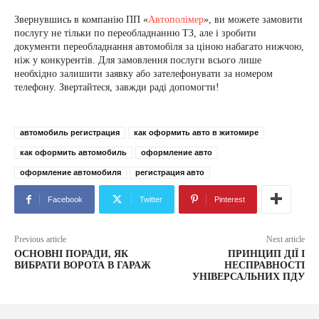
Звернувшись в компанію ПП «
Автополімер
», ви можете замовити
послугу не тільки по переобладнанню ТЗ, але і зробити
документи переобладнання автомобіля за ціною набагато нижчою,
ніж у конкурентів. Для замовлення послуги всього лише
необхідно залишити заявку або зателефонувати за номером
телефону. Звертайтеся, завжди раді допомогти!
автомобиль регистрация
как оформить авто в житомире
как оформить автомобиль
оформление авто
оформление автомобиля
регистрация авто
Facebook
Twitter
Pinterest
Previous article
Next article
ОСНОВНІ ПОРАДИ, ЯК
ПРИНЦИП ДІЇ І
ВИБРАТИ ВОРОТА В ГАРАЖ
НЕСПРАВНОСТІ
УНІВЕРСАЛЬНИХ ПДУ